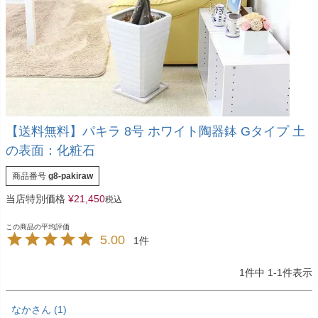
【送料無料】パキラ 8号 ホワイト陶器鉢 Gタイプ 土
の表面：化粧石
商品番号
g8-pakiraw
当店特別価格
¥
21,450
税込
5.00
1
1
件中
1
-
1
件表示
なか
1