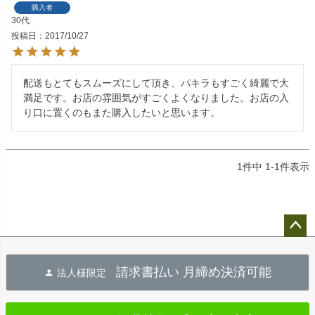
購入者
30代
投稿日
2017/10/27
配送もとてもスムーズにして頂き、パキラもすごく綺麗で大
満足です。お店の雰囲気がすごくよくなりました。お店の入
り口に置くのもまた購入したいと思います。
1
件中
1
-
1
件表示
ペー
ジト
請求書払い 月締め決済可能
法人様限定
ップ
へ