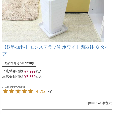
【送料無料】モンステラ 7号 ホワイト陶器鉢 Ｇタイ
プ
商品番号
g7-monsug
当店特別価格
¥
7,999
税込
本店会員価格
¥
7,839
税込
4.75
4
4
件中
1
-
4
件表示