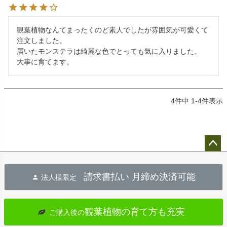
観葉植物なんてまったくのど素人でしたが雰囲気が可愛くて
注文しました。

届いたモンステラは綺麗な色でとっても気に入りました。

大事に育てます。
4
件中
1
-
4
件表示
ペー
ジト
請求書払い 月締め決済可能
法人様限定
ップ
へ
観葉植物の育て方も充実
ご購入後の