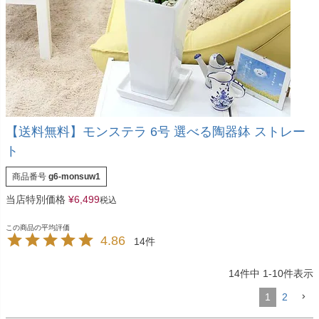
【送料無料】モンステラ 6号 選べる陶器鉢 ストレー
ト
商品番号
g6-monsuw1
当店特別価格
¥
6,499
税込
4.86
14
14
件中
1
-
10
件表示
1
2