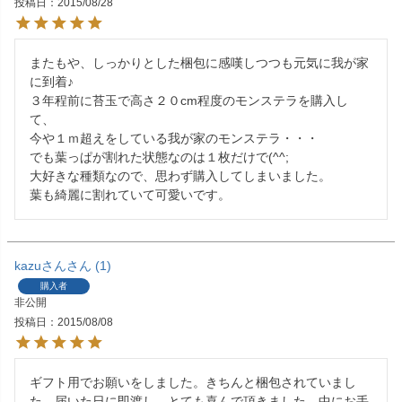
投稿日
2015/08/28
またもや、しっかりとした梱包に感嘆しつつも元気に我が家
に到着♪

３年程前に苔玉で高さ２０cm程度のモンステラを購入し
て、

今や１ｍ超えをしている我が家のモンステラ・・・

でも葉っぱが割れた状態なのは１枚だけで(^^;

大好きな種類なので、思わず購入してしまいました。

葉も綺麗に割れていて可愛いです。
kazuさん
1
購入者
非公開
投稿日
2015/08/08
ギフト用でお願いをしました。きちんと梱包されていまし
た。届いた日に即渡し、とても喜んで頂きました。中にお手