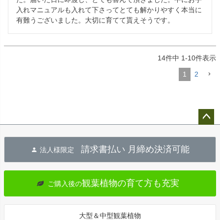
入れマニュアルも入れて下さってとても解かりやすく本当に
有難うございました。大切に育てて貰えそうです。
14
件中
1
-
10
件表示
1
2
ペー
ジト
請求書払い 月締め決済可能
法人様限定
ップ
へ
観葉植物の育て方も充実
ご購入後の
大型＆中型観葉植物