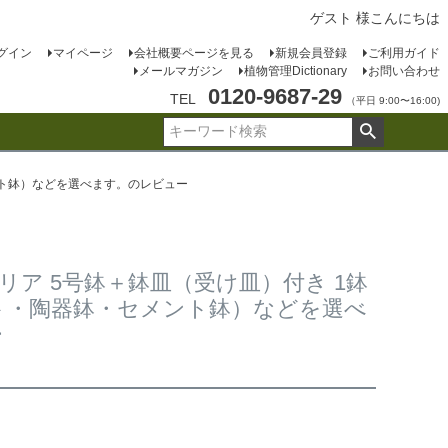
ゲスト 様こんにちは
グイン
マイページ
会社概要ページを見る
新規会員登録
ご利用ガイド
メールマガジン
植物管理Dictionary
お問い合わせ
0120-9687-29
TEL
（平日 9:00〜16:00)
ント鉢）などを選べます。のレビュー
ア 5号鉢＋鉢皿（受け皿）付き 1鉢
ート・陶器鉢・セメント鉢）などを選べ
ー