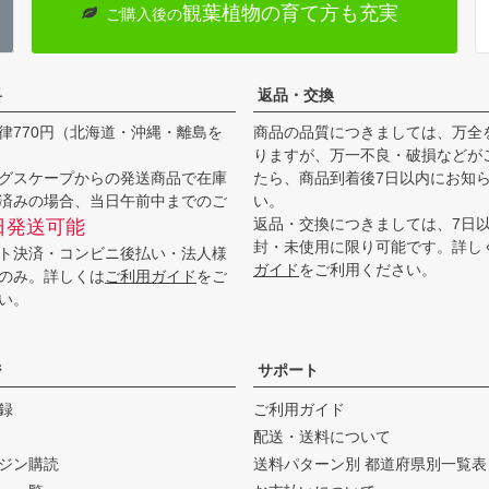
観葉植物の育て方も充実
ご購入後の
料
返品・交換
律770円（北海道・沖縄・離島を
商品の品質につきましては、万全
りますが、万一不良・破損などが
グスケープからの発送商品で在庫
たら、商品到着後7日以内にお知
済みの場合、当日午前中までのご
い。
返品・交換につきましては、7日
日発送可能
封・未使用に限り可能です。詳し
ト決済・コンビニ後払い・法人様
ガイド
をご利用ください。
のみ。詳しくは
ご利用ガイド
をご
い。
ジ
サポート
録
ご利用ガイド
配送・送料について
ジン購読
送料パターン別 都道府県別一覧表