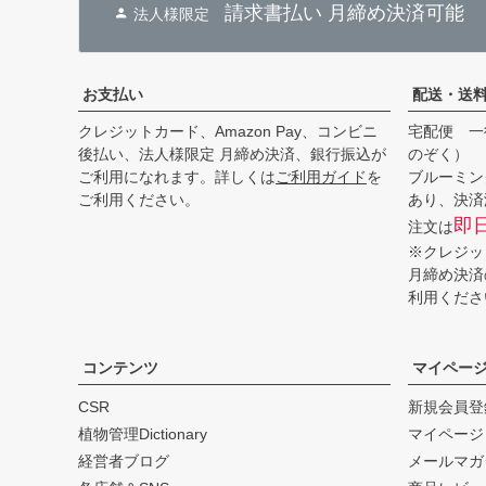
請求書払い 月締め決済可能
法人様限定
お支払い
配送・送
クレジットカード、Amazon Pay、コンビニ
宅配便 一
後払い、法人様限定 月締め決済、銀行振込が
のぞく）
ご利用になれます。詳しくは
ご利用ガイド
を
ブルーミン
ご利用ください。
あり、決済
即
注文は
※クレジッ
月締め決済
利用くださ
コンテンツ
マイペー
CSR
新規会員登
植物管理Dictionary
マイページ
経営者ブログ
メールマガ