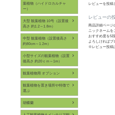
葉植物（ハイドロカルチャ
レビューを投稿
ー）
レビューの
大型 観葉植物 10号（設置後
商品詳細ページ
高さ 約1.2～1.8m）
ニックネームを
おすすめ度を5
中型 観葉植物（設置後高さ
よろしければプ
約80cm～1.2m）
※レビュー投稿
小型サイズの観葉植物（設置
後高さ 約20ｃｍ～1m）
観葉植物用 オプション
観葉植物を置き場所や特徴で
選ぶ
胡蝶蘭
人工観葉植物＆インテリア館