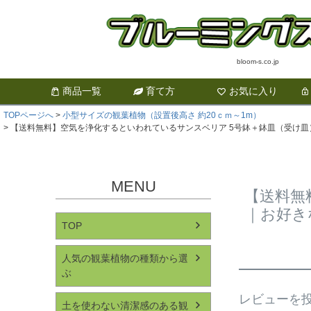
bloom-s.co.jp
商品一覧
育て方
お気に入り
TOPページへ
小型サイズの観葉植物（設置後高さ 約20ｃｍ～1m）
【送料無料】空気を浄化するといわれているサンスベリア 5号鉢＋鉢皿（受け皿）
MENU
【送料無
｜お好き
TOP
人気の観葉植物の種類から選
ぶ
レビューを投
土を使わない清潔感のある観