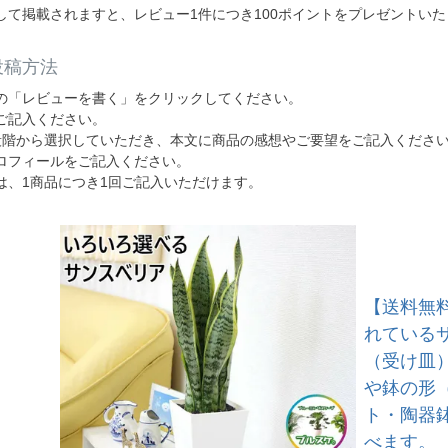
して掲載されますと、レビュー1件につき100ポイントをプレゼントい
投稿方法
の「レビューを書く」をクリックしてください。
ご記入ください。
段階から選択していただき、本文に商品の感想やご要望をご記入くださ
ロフィールをご記入ください。
は、1商品につき1回ご記入いただけます。
【送料無
れているサ
（受け皿）
や鉢の形（
ト・陶器
べます。