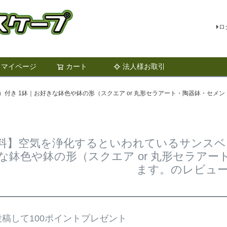
ロ
マイページ
カート
法人様お取引
検索
付き 1鉢｜お好きな鉢色や鉢の形（スクエア or 丸形セラアート・陶器鉢・セメ
料】空気を浄化するといわれているサンスベリ
な鉢色や鉢の形（スクエア or 丸形セラア
ます。のレビュ
稿して100ポイントプレゼント