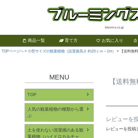
bloom-s.co.jp
商品一覧
育て方
お気に入り
TOPページへ
小型サイズの観葉植物（設置後高さ 約20ｃｍ～1m）
【送料無料
MENU
【送料無
TOP
人気の観葉植物の種類から選
ぶ
レビューを投
レビューを投稿
土を使わない清潔感のある観
葉植物（ハイドロカルチャ