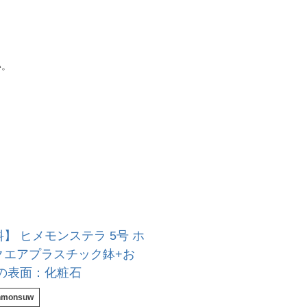
い。
】 ヒメモンステラ 5号 ホ
クエアプラスチック鉢+お
土の表面：化粧石
hmonsuw