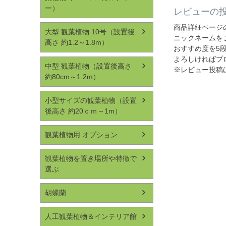
ー）
レビューの
商品詳細ページ
大型 観葉植物 10号（設置後
ニックネームを
高さ 約1.2～1.8m）
おすすめ度を5
よろしければプ
中型 観葉植物（設置後高さ
※レビュー投稿
約80cm～1.2m）
小型サイズの観葉植物（設置
後高さ 約20ｃｍ～1m）
観葉植物用 オプション
観葉植物を置き場所や特徴で
選ぶ
胡蝶蘭
人工観葉植物＆インテリア館