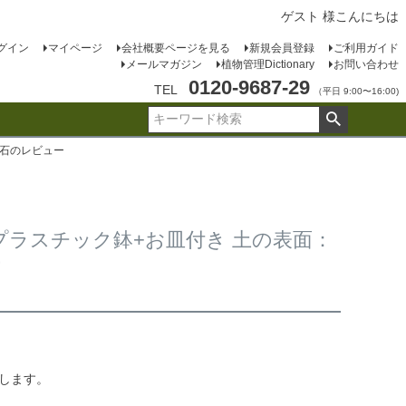
ゲスト 様こんにちは
グイン
マイページ
会社概要ページを見る
新規会員登録
ご利用ガイド
メールマガジン
植物管理Dictionary
お問い合わせ
0120-9687-29
TEL
（平日 9:00〜16:00)
粧石のレビュー
プラスチック鉢+お皿付き 土の表面：
ー
たします。