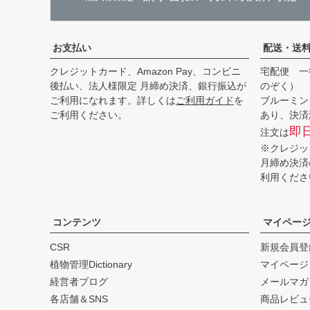
お支払い
配送・送
クレジットカード、Amazon Pay、コンビニ
宅配便 一
後払い、法人様限定 月締め決済、銀行振込が
のぞく）
ご利用になれます。詳しくは
ご利用ガイド
を
ブルーミン
ご利用ください。
あり、決済
即
注文は
※クレジッ
月締め決済
利用くださ
コンテンツ
マイペー
CSR
新規会員登
植物管理Dictionary
マイページ
経営者ブログ
メールマガ
各店舗＆SNS
商品レビュ