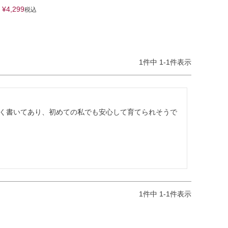
¥
4,299
税込
1
件中
1
-
1
件表示
く書いてあり、初めての私でも安心して育てられそうで
1
件中
1
-
1
件表示