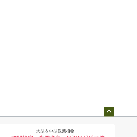
ペー
ジト
大型＆中型観葉植物
ップ