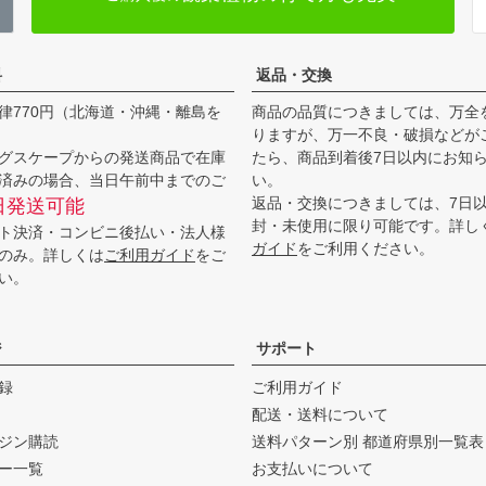
料
返品・交換
律770円（北海道・沖縄・離島を
商品の品質につきましては、万全
りますが、万一不良・破損などが
グスケープからの発送商品で在庫
たら、商品到着後7日以内にお知
済みの場合、当日午前中までのご
い。
返品・交換につきましては、7日
日発送可能
封・未使用に限り可能です。詳し
ト決済・コンビニ後払い・法人様
ガイド
をご利用ください。
のみ。詳しくは
ご利用ガイド
をご
い。
ジ
サポート
録
ご利用ガイド
配送・送料について
ジン購読
送料パターン別 都道府県別一覧表
ー一覧
お支払いについて