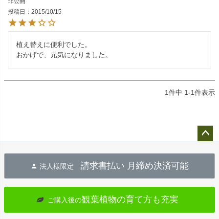
非公開
投稿日
2015/10/15
植え替えに便利でした。

1
件中
1
-
1
件表示
ペー
ジト
請求書払い 月締め決済可能
法人様限定
ップ
へ
観葉植物の育て方も充実
ご購入後の