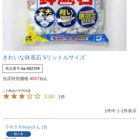
きれいな鉢底石 5リットルサイズ
商品番号
ba-082709
当店特別価格
¥
657
税込
3.00
1
1
件中
1
-
1
件表示
０６５６boys
3
購入者