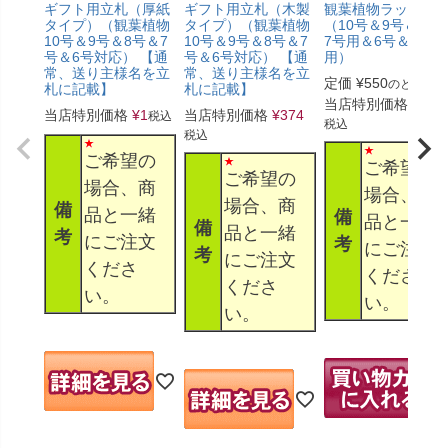
ギフト用立札（厚紙
ギフト用立札（木製
観葉植物ラッピン
タイプ）（観葉植物
タイプ）（観葉植物
（10号＆9号＆8号
10号＆9号＆8号＆7
10号＆9号＆8号＆7
7号用＆6号＆5号
号＆6号対応） 【通
号＆6号対応） 【通
用）
常、送り主様名を立
常、送り主様名を立
定価
¥
550
のところ
札に記載】
札に記載】
当店特別価格
¥
330
当店特別価格
¥
1
当店特別価格
¥
374
税込
税込
税込
ご希望の
ご希望の
ご希望の
場合、商
場合、商
場合、商
備
品と一緒
備
品と一緒
備
品と一緒
考
にご注文
考
にご注文
考
にご注文
くださ
くださ
くださ
い。
い。
い。