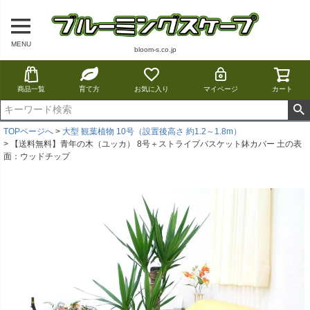
MENU
bloom-s.co.jp
商品一覧
育て方
お気に入り
マイページ
カート
TOPページへ
大型 観葉植物 10号（設置後高さ 約1.2～1.8m）
【送料無料】青年の木（ユッカ） 8号＋ストライプバスケット鉢カバー 土の表
面：ウッドチップ