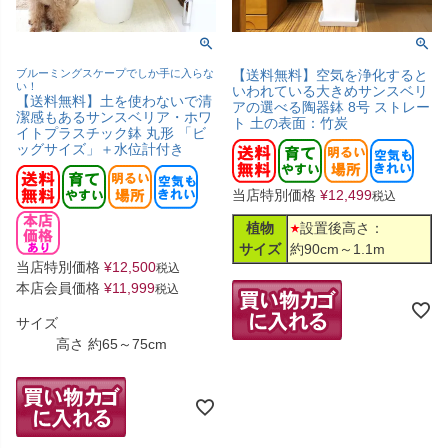
ブルーミングスケープでしか手に入らな
【送料無料】空気を浄化すると
い！
いわれている大きめサンスベリ
【送料無料】土を使わないで清
アの選べる陶器鉢 8号 ストレー
潔感もあるサンスベリア・ホワ
ト 土の表面：竹炭
イトプラスチック鉢 丸形 「ビ
ッグサイズ」＋水位計付き
当店特別価格
¥
12,499
税込
植物
設置後高さ：
サイズ
約90cm～1.1m
当店特別価格
¥
12,500
税込
本店会員価格
¥
11,999
税込
サイズ
高さ 約65～75cm