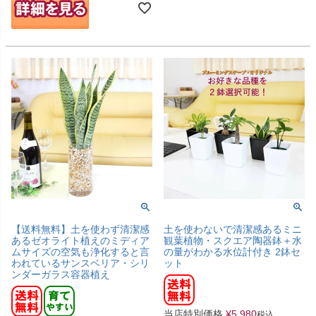
【送料無料】土を使わず清潔感
土を使わないで清潔感あるミニ
あるゼオライト植えのミディア
観葉植物・スクエア陶器鉢＋水
ムサイズの空気も浄化すると言
の量がわかる水位計付き 2鉢セ
われているサンスベリア・シリ
ット
ンダーガラス容器植え
当店特別価格
¥
5,980
税込