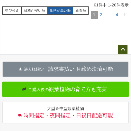
61
件中
1
-
20
件表示
並び替え
価格が安い順
価格が高い順
新着順
1
2
…
4
ペー
ジト
請求書払い 月締め決済可能
法人様限定
ップ
へ
観葉植物の育て方も充実
ご購入後の
大型＆中型観葉植物
時間指定・夜間指定・日祝日配送可能