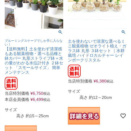
ブルーミングスケープでしか手に入らな
土を使わないで清潔な選べるミ
い！
ニ観葉植物 ゼオライト植え・ガ
【送料無料】土を使わず清潔感
ラス鉢 丸形 ３鉢セット ｜水耕
もある観葉植物・選べる品種と
栽培 ハイドロカルチャー レイ
鉢カバー 丸形ストライプ鉢＋水
ンボークリスタル
の量がわかる水位計付き ２鉢セ
ット 「スモールサイズ」 簡単
メンテナンス
当店特別価格
¥
6,380
税込
サイズ
当店特別価格
¥
6,750
税込
高さ 約12～20cm
本店会員価格
¥
6,499
税込
サイズ
高さ 約15～25cm