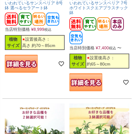
いわれているサンスベリア 8号
いわれているサンスベリア 7号
鉢 選べるセラアート鉢
ホワイトスクエアプラスチック
鉢
当店特別価格
¥
8,999
税込
植物
設置後高さ：
サイズ
高さ 約70～85cm
当店特別価格
¥
7,400
〜
税込
植物
設置後高さ：
サイズ
約65～80cm