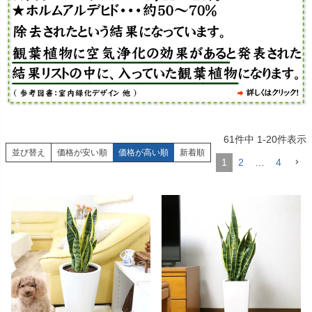
61
件中
1
-
20
件表示
並び替え
価格が安い順
価格が高い順
新着順
1
2
…
4