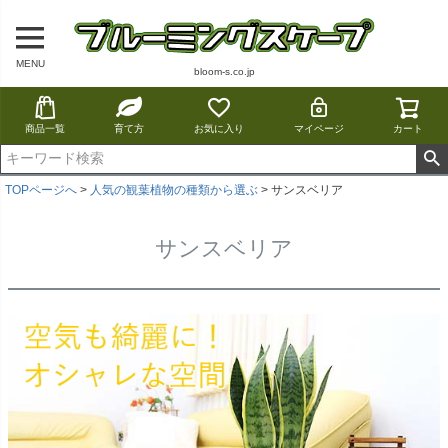
MENU
bloom-s.co.jp
商品一覧
育て方
お気に入り
マイページ
カート
TOPページへ
人気の観葉植物の種類から選ぶ
サンスベリア
サンスベリア