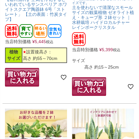
イズです。
いわれているサンスベリア ホワ
土を使わないで清潔なスモール
イトスクエア陶器鉢 6号「スト
サイズの観葉植物 ゼオライト植
レート」 【土の表面：竹炭タイ
え・キューブ形 ２鉢セット ｜
プ】
水耕栽培 ハイドロカルチャー
レインボークリスタル
当店特別価格
¥
5,445
税込
当店特別価格
¥
5,399
税込
植物
設置後高さ：
サイズ
高さ 約55～70cm
サイズ
高さ 約15～25cm