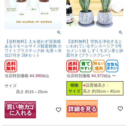
【送料無料】土を使わず清潔感
【送料無料】空気を浄化すると
あるスモールサイズ観葉植物 ホ
いわれているサンスベリア 5号
ワイトプラスチック鉢 丸形＋水
セメント鉢 しずくモダン形と鉢
位計付き 2鉢セット
皿付き (ブラックグレー)
当店特別価格
¥
4,980
当店特別価格
¥
4,972
〜
税込
税込
植物
設置後高さ：
サイズ
サイズ
高さ 約35cm～45cm
高さ 約15～20cm