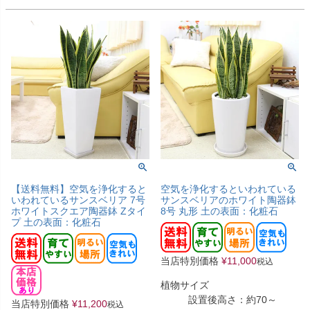
【送料無料】空気を浄化すると
空気を浄化するといわれている
いわれているサンスベリア 7号
サンスベリアのホワイト陶器鉢
ホワイトスクエア陶器鉢 Zタイ
8号 丸形 土の表面：化粧石
プ 土の表面：化粧石
当店特別価格
¥
11,000
税込
植物サイズ
設置後高さ：約70～
当店特別価格
¥
11,200
税込