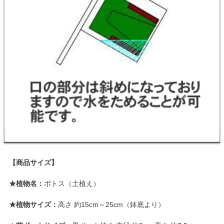
【商品サイズ】
★植物名：
ポトス（土植え）
★植物サイズ：
高さ 約15cm～25cm（鉢底より）