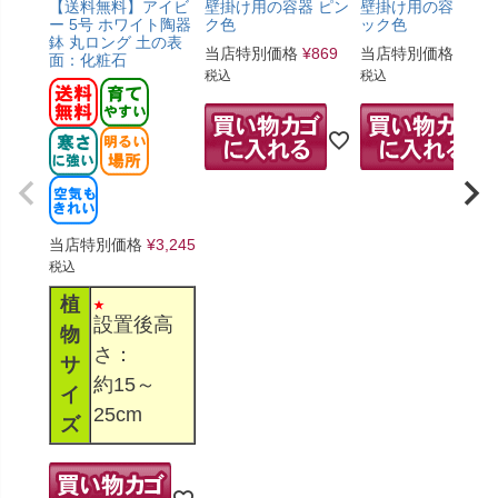
【送料無料】アイビ
壁掛け用の容器 ピン
壁掛け用の容器 ブ
ー 5号 ホワイト陶器
ク色
ック色
鉢 丸ロング 土の表
当店特別価格
¥
869
当店特別価格
¥
869
面：化粧石
税込
税込
当店特別価格
¥
3,245
税込
植
設置後高
物
さ：
サ
約15～
イ
25cm
ズ