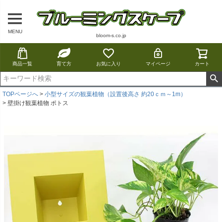
MENU
bloom-s.co.jp
商品一覧
育て方
お気に入り
マイページ
カート
TOPページへ
小型サイズの観葉植物（設置後高さ 約20ｃｍ～1m）
壁掛け観葉植物 ポトス