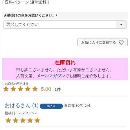
送料パターン
通常送料
★壁掛けの色をお選びください。
(
必
須
)
お気に入りに登録する
在庫切れ
申し訳ございません。ただいま在庫がございません。
入荷次第、
メールマガジン
でも随時ご紹介致します。
5.00
1
おはる
1
東京都
30代
女性
購入者
投稿日
2020/08/22