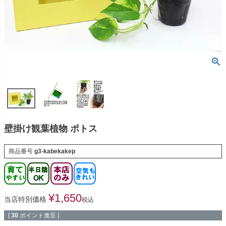
壁掛け観葉植物 ポトス
商品番号
g3-kabekakep
¥
1,650
当店特別価格
税込
[
30
ポイント進呈 ]