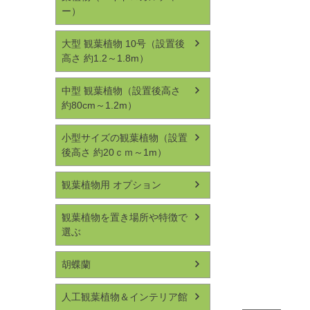
ー）
大型 観葉植物 10号（設置後
高さ 約1.2～1.8m）
中型 観葉植物（設置後高さ
約80cm～1.2m）
小型サイズの観葉植物（設置
後高さ 約20ｃｍ～1m）
観葉植物用 オプション
観葉植物を置き場所や特徴で
選ぶ
胡蝶蘭
人工観葉植物＆インテリア館