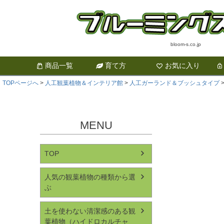
bloom-s.co.jp
商品一覧
育て方
お気に入り
TOPページへ
人工観葉植物＆インテリア館
人工ガーランド＆ブッシュタイプ
MENU
TOP
人気の観葉植物の種類から選
ぶ
土を使わない清潔感のある観
葉植物（ハイドロカルチャ