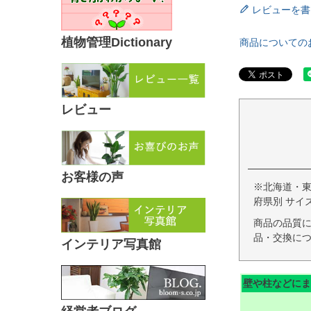
レビューを書
植物管理Dictionary
商品についての
レビュー
お客様の声
※北海道・
府県別 サイ
商品の品質
品・交換につ
インテリア写真館
壁や柱などにま