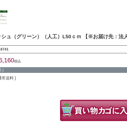
シュ（グリーン）（人工）L50ｃｍ 【※お届け先：法
16741
6,160
税込
 ]
通常送料