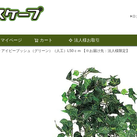
ロ
マイページ
カート
法人様お取引
検索
アイビーブッシュ（グリーン）（人工）L50ｃｍ 【※お届け先：法人様限定】