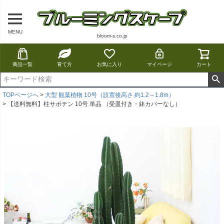
MENU
bloom-s.co.jp
商品一覧
育て方
お気に入り
マイページ
カート
TOPページへ
大型 観葉植物 10号（設置後高さ 約1.2～1.8m）
【送料無料】柱サボテン 10号 単品 （受皿付き・鉢カバーなし）