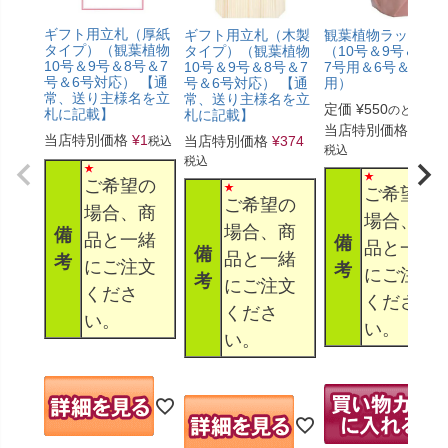
ギフト用立札（厚紙
ギフト用立札（木製
観葉植物ラッピン
タイプ）（観葉植物
タイプ）（観葉植物
（10号＆9号＆8号
10号＆9号＆8号＆7
10号＆9号＆8号＆7
7号用＆6号＆5号
号＆6号対応） 【通
号＆6号対応） 【通
用）
常、送り主様名を立
常、送り主様名を立
定価
¥
550
のところ
札に記載】
札に記載】
当店特別価格
¥
330
当店特別価格
¥
1
当店特別価格
¥
374
税込
税込
税込
ご希望の
ご希望の
ご希望の
場合、商
場合、商
場合、商
備
品と一緒
備
品と一緒
備
品と一緒
考
にご注文
考
にご注文
考
にご注文
くださ
くださ
くださ
い。
い。
い。