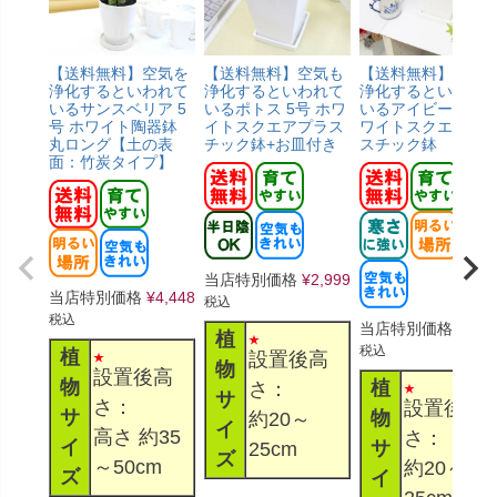
【送料無料】空気を
【送料無料】空気も
【送料無料】空気
浄化するといわれて
浄化するといわれて
浄化するといわれ
いるサンスベリア 5
いるポトス 5号 ホワ
いるアイビー 5号 
号 ホワイト陶器鉢
イトスクエアプラス
ワイトスクエアプ
丸ロング【土の表
チック鉢+お皿付き
スチック鉢
面：竹炭タイプ】
当店特別価格
¥
2,999
当店特別価格
¥
4,448
税込
税込
当店特別価格
¥
2,9
植
税込
植
設置後高
物
設置後高
物
植
さ：
サ
さ：
設置後高
サ
物
約20～
イ
高さ 約35
さ：
イ
サ
25cm
ズ
～50cm
約20～
ズ
イ