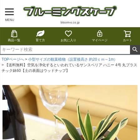
MENU
bloom-s.co.jp
商品一覧
育て方
お気に入り
マイページ
カート
TOPページへ
小型サイズの観葉植物（設置後高さ 約20ｃｍ～1m）
【送料無料】空気を浄化するといわれているサンスベリア ハニー 4号 丸プラス
チック鉢60【土の表面はウッドチップ】