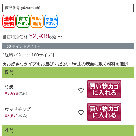
商品番号
g4-sansub1
¥
2,938
当店特別価格
〜
税込
[
53
ポイント進呈 ]
〜
送料パターン
100サイズ
★お好きなタイプをお選びください
★土の表面に敷く材料を選択
５号
竹炭
¥
3,698
税込
ウッドチップ
¥
3,671
税込
４号