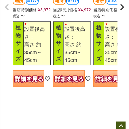
当店特別価格
¥
3,972
当店特別価格
¥
4,972
当店特別価格
¥
4,9
〜
〜
〜
税込
税込
税込
植
植
植
設置後高
設置後高
設置後高
物
物
物
さ：
さ：
さ：
サ
サ
サ
高さ 約
高さ 約
高さ 約
イ
イ
イ
35cm～
35cm～
35cm～
ズ
ズ
ズ
45cm
45cm
45cm