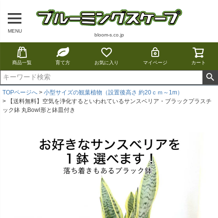
MENU
bloom-s.co.jp
商品一覧
育て方
お気に入り
マイページ
カート
TOPページへ
小型サイズの観葉植物（設置後高さ 約20ｃｍ～1m）
【送料無料】空気を浄化するといわれているサンスベリア・ブラックプラスチ
ック鉢 丸Bowl形と鉢皿付き