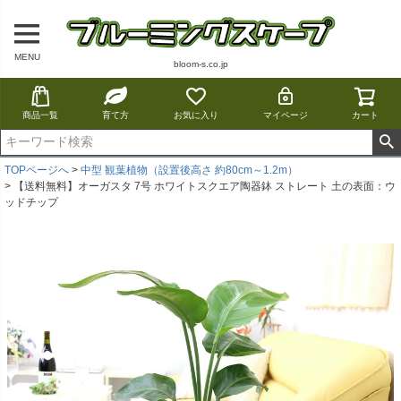
MENU
bloom-s.co.jp
商品一覧
育て方
お気に入り
マイページ
カート
TOPページへ
中型 観葉植物（設置後高さ 約80cm～1.2m）
【送料無料】オーガスタ 7号 ホワイトスクエア陶器鉢 ストレート 土の表面：ウ
ッドチップ