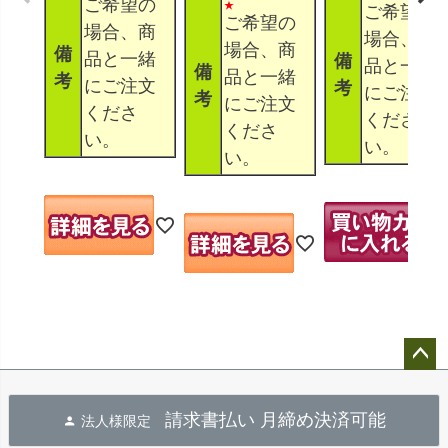
ご希望の
ご希望の
ご希望の
場合、商
場合、商
場合、商
備
品と一緒
備
品と一緒
備
品と一緒
考
にご注文
考
にご注文
考
にご注文
くださ
くださ
くださ
い。
い。
い。
ペー
ジト
請求書払い 月締め決済可能
法人様限定
ップ
へ