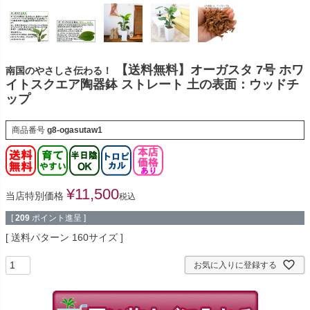
【送料無料】オーガスタ 7号 ホワ
南国のやさしさ伝わる！
イトスクエア陶器鉢 ストレート 土の表面：ウッドチ
ップ
商品番号
g8-ogasutaw1
¥
11,500
当店特別価格
税込
[
209
ポイント進呈 ]
送料パターン
160サイズ
お気に入りに登録する