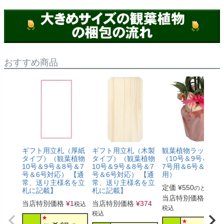
おすすめ商品
ギフト用立札（厚紙
ギフト用立札（木製
観葉植物ラッピン
タイプ）（観葉植物
タイプ）（観葉植物
（10号＆9号＆8号
10号＆9号＆8号＆7
10号＆9号＆8号＆7
7号用＆6号＆5号
号＆6号対応） 【通
号＆6号対応） 【通
用）
常、送り主様名を立
常、送り主様名を立
定価
¥
550
のところ
札に記載】
札に記載】
当店特別価格
¥
330
当店特別価格
¥
1
当店特別価格
¥
374
税込
税込
税込