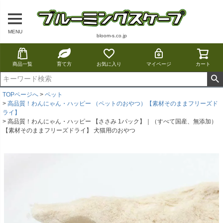
MENU
bloom-s.co.jp
商品一覧
育て方
お気に入り
マイページ
カート
TOPページへ
ペット
高品質！わんにゃん・ハッピー （ペットのおやつ）【素材そのままフリーズド
ライ】
高品質！わんにゃん・ハッピー 【ささみ 1パック】｜（すべて国産、無添加）
【素材そのままフリーズドライ】 犬猫用のおやつ