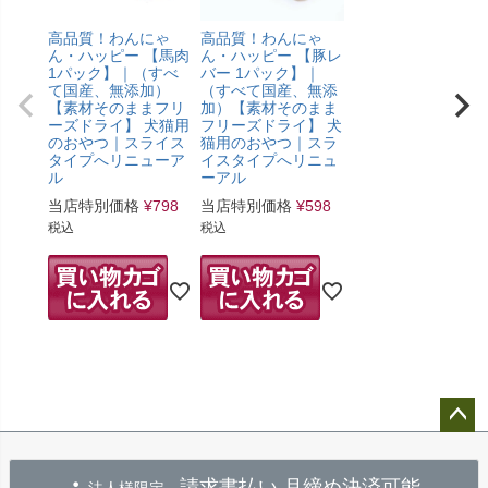
高品質！わんにゃ
高品質！わんにゃ
ん・ハッピー 【馬肉
ん・ハッピー 【豚レ
1パック】｜（すべ
バー 1パック】｜
て国産、無添加）
（すべて国産、無添
【素材そのままフリ
加）【素材そのまま
ーズドライ】 犬猫用
フリーズドライ】 犬
のおやつ｜スライス
猫用のおやつ｜スラ
タイプへリニューア
イスタイプへリニュ
ル
ーアル
当店特別価格
¥
798
当店特別価格
¥
598
税込
税込
ペー
ジト
請求書払い 月締め決済可能
法人様限定