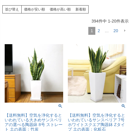
並び替え
価格が安い順
価格が高い順
新着順
394
件中
1
-
20
件表示
1
2
…
20
【送料無料】空気を浄化すると
【送料無料】空気を浄化すると
いわれている大きめサンスベリ
いわれているサンスベリア 7号
アの選べる陶器鉢 8号 ストレー
ホワイトスクエア陶器鉢 Zタイ
ト 土の表面：竹炭
プ 土の表面：化粧石