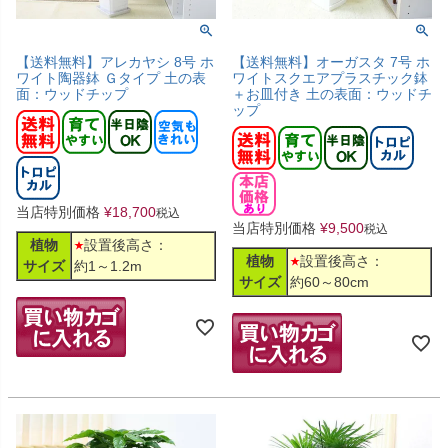
【送料無料】アレカヤシ 8号 ホ
【送料無料】オーガスタ 7号 ホ
ワイト陶器鉢 Ｇタイプ 土の表
ワイトスクエアプラスチック鉢
面：ウッドチップ
＋お皿付き 土の表面：ウッドチ
ップ
当店特別価格
¥
18,700
税込
当店特別価格
¥
9,500
税込
植物
設置後高さ：
植物
設置後高さ：
サイズ
約1～1.2m
サイズ
約60～80cm