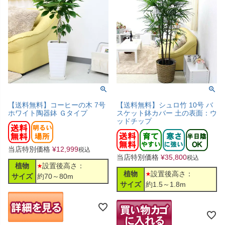
【送料無料】コーヒーの木 7号
【送料無料】シュロ竹 10号 バ
ホワイト陶器鉢 Ｇタイプ
スケット鉢カバー 土の表面：ウ
ッドチップ
当店特別価格
¥
12,999
税込
当店特別価格
¥
35,800
税込
植物
設置後高さ：
植物
設置後高さ：
サイズ
約70～80m
サイズ
約1.5～1.8m