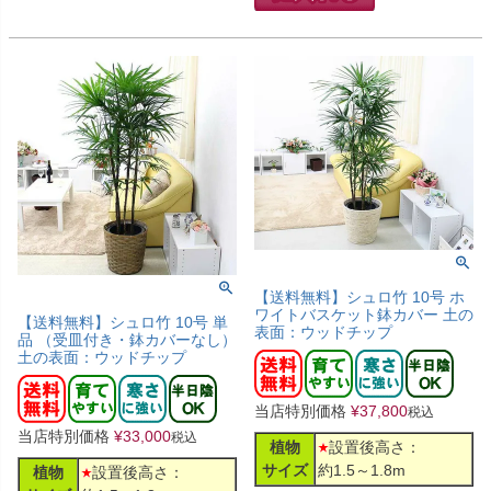
【送料無料】シュロ竹 10号 ホ
ワイトバスケット鉢カバー 土の
【送料無料】シュロ竹 10号 単
表面：ウッドチップ
品 （受皿付き・鉢カバーなし）
土の表面：ウッドチップ
当店特別価格
¥
37,800
税込
当店特別価格
¥
33,000
税込
植物
設置後高さ：
サイズ
約1.5～1.8m
植物
設置後高さ：