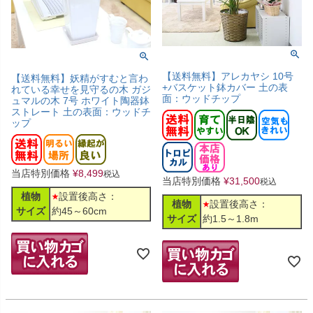
【送料無料】アレカヤシ 10号
【送料無料】妖精がすむと言わ
+バスケット鉢カバー 土の表
れている幸せを見守るの木 ガジ
面：ウッドチップ
ュマルの木 7号 ホワイト陶器鉢
ストレート 土の表面：ウッドチ
ップ
当店特別価格
¥
8,499
税込
当店特別価格
¥
31,500
税込
植物
設置後高さ：
植物
設置後高さ：
サイズ
約45～60cm
サイズ
約1.5～1.8m