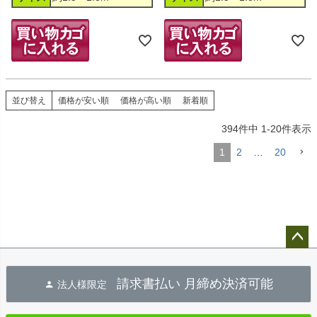
並び替え
価格が安い順
価格が高い順
新着順
394
件中
1
-
20
件表示
1
2
…
20
ペー
ジト
請求書払い 月締め決済可能
法人様限定
ップ
へ