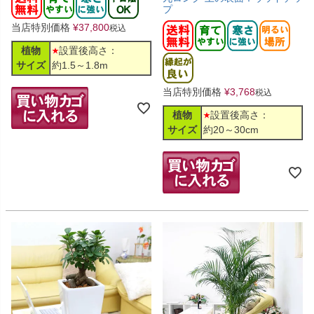
プ
当店特別価格
¥
37,800
税込
植物
設置後高さ：
サイズ
約1.5～1.8m
当店特別価格
¥
3,768
税込
植物
設置後高さ：
サイズ
約20～30cm