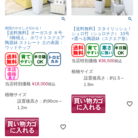
南国のやさしさ伝わる！
【送料無料】スタイリッシュ！
【送料無料】オーガスタ ８号
シュロ竹（シュロチク） 10号
「3株植え」 ホワイトスクエア
+選べる陶器鉢（スクエア形）
陶器鉢 ストレート 土の表面：
ウッドチップ
当店特別価格
¥
36,500
税込
植物サイズ
設置後高さ：約1.5～
当店特別価格
¥
18,000
税込
1.8m
植物サイズ
設置後高さ：約90cm～
1.2m