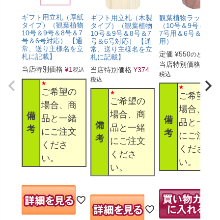
ギフト用立札（厚紙
ギフト用立札（木製
観葉植物ラッピン
タイプ）（観葉植物
タイプ）（観葉植物
（10号＆9号＆8号
10号＆9号＆8号＆7
10号＆9号＆8号＆7
7号用＆6号＆5号
号＆6号対応） 【通
号＆6号対応） 【通
用）
常、送り主様名を立
常、送り主様名を立
定価
¥
550
のところ
札に記載】
札に記載】
当店特別価格
¥
330
当店特別価格
¥
1
当店特別価格
¥
374
税込
税込
税込
ご希望の
ご希望の
ご希望の
場合、商
場合、商
場合、商
備
品と一緒
備
品と一緒
備
品と一緒
考
にご注文
考
にご注文
考
にご注文
くださ
くださ
くださ
い。
い。
い。