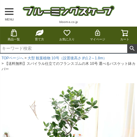
MENU
bloom-s.co.jp
商品一覧
育て方
お気に入り
マイページ
カート
TOPページへ
大型 観葉植物 10号（設置後高さ 約1.2～1.8m）
【送料無料】スパイラル仕立てのフランスゴムの木 10号 選べるバスケット鉢カ
バー