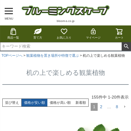
MENU
bloom-s.co.jp
商品一覧
育て方
お気に入り
マイページ
カート
TOPページへ
観葉植物を置き場所や特徴で選ぶ
机の上で楽しめる観葉植物
机の上で楽しめる観葉植物
155
件中
1
-
20
件表示
並び替え
価格が安い順
価格が高い順
新着順
1
2
…
8