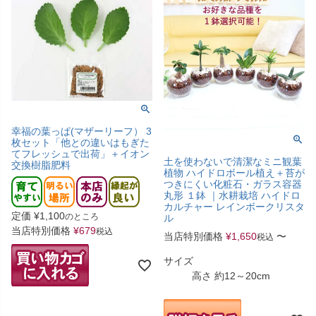
幸福の葉っぱ(マザーリーフ） 3
枚セット「他との違いはもぎた
てフレッシュで出荷」＋イオン
土を使わないで清潔なミニ観葉
交換樹脂肥料
植物 ハイドロボール植え＋苔が
つきにくい化粧石・ガラス容器
丸形 １鉢 ｜水耕栽培 ハイドロ
カルチャー レインボークリスタ
定価
¥
1,100
のところ
ル
当店特別価格
¥
679
税込
当店特別価格
¥
1,650
〜
税込
サイズ
高さ 約12～20cm