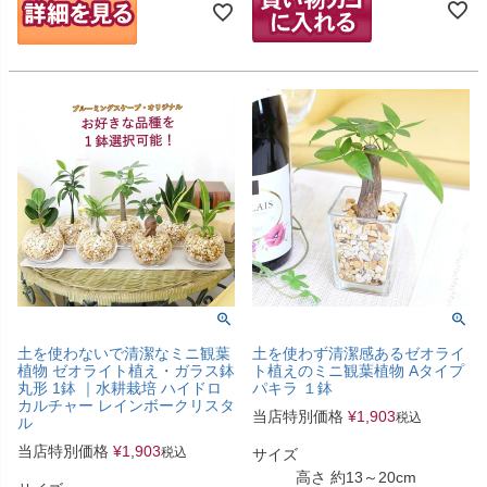
土を使わないで清潔なミニ観葉
土を使わず清潔感あるゼオライ
植物 ゼオライト植え・ガラス鉢
ト植えのミニ観葉植物 Aタイプ
丸形 1鉢 ｜水耕栽培 ハイドロ
パキラ １鉢
カルチャー レインボークリスタ
当店特別価格
¥
1,903
税込
ル
当店特別価格
¥
1,903
税込
サイズ
高さ 約13～20cm