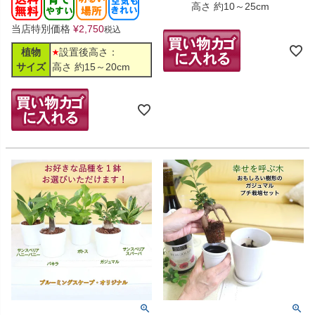
高さ 約10～25cm
当店特別価格
¥
2,750
税込
植物
設置後高さ：
サイズ
高さ 約15～20cm