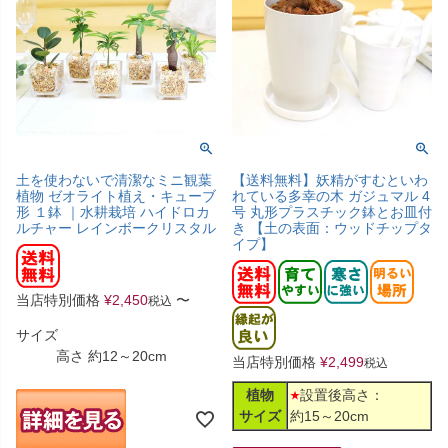
土を使わないで清潔なミニ観葉
【送料無料】妖精がすむといわ
植物 ゼオライト植え・キューブ
れている多幸の木 ガジュマル 4
形 １鉢 ｜水耕栽培 ハイドロカ
号 丸形プラスチック鉢とお皿付
ルチャー レインボークリスタル
き 【土の表面：ウッドチップタ
イプ】
当店特別価格
¥
2,450
〜
税込
サイズ
高さ 約12～20cm
当店特別価格
¥
2,499
税込
植物
設置後高さ：
サイズ
約15～20cm