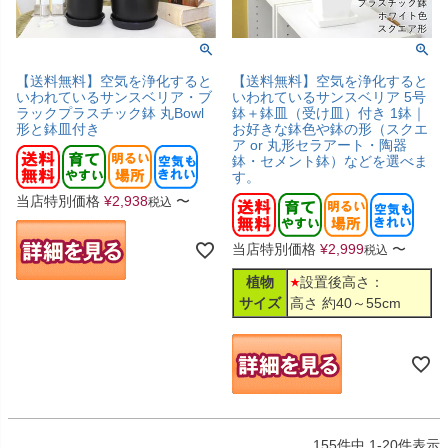
【送料無料】空気を浄化すると
【送料無料】空気を浄化すると
いわれているサンスベリア・ブ
いわれているサンスベリア 5号
ラックプラスチック鉢 丸Bowl
鉢＋鉢皿（受け皿）付き 1鉢｜
形と鉢皿付き
お好きな鉢色や鉢の形（スクエ
ア or 丸形セラアート・陶器
鉢・セメント鉢）などを選べま
す。
当店特別価格
¥
2,938
〜
税込
当店特別価格
¥
2,999
〜
税込
植物
設置後高さ：
サイズ
高さ 約40～55cm
155
件中
1
-
20
件表示