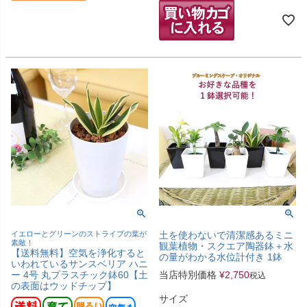
イエローとグリーンのストライプの葉が
土を使わないで清潔感あるミニ
素敵！
観葉植物・スクエア陶器鉢＋水
【送料無料】空気を浄化すると
の量がわかる水位計付き 1鉢
いわれているサンスベリア ハニ
ー 4号 丸プラスチック鉢60【土
当店特別価格
¥
2,750
税込
の表面はウッドチップ】
サイズ