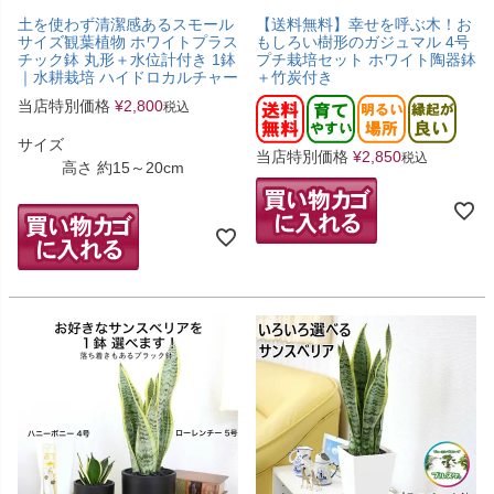
土を使わず清潔感あるスモール
【送料無料】幸せを呼ぶ木！お
サイズ観葉植物 ホワイトプラス
もしろい樹形のガジュマル 4号
チック鉢 丸形＋水位計付き 1鉢
プチ栽培セット ホワイト陶器鉢
｜水耕栽培 ハイドロカルチャー
＋竹炭付き
当店特別価格
¥
2,800
税込
サイズ
当店特別価格
¥
2,850
税込
高さ 約15～20cm