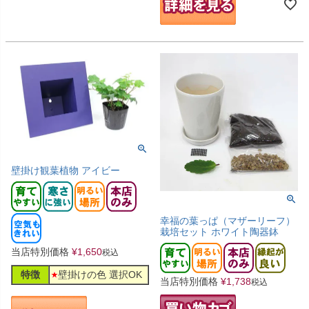
壁掛け観葉植物 アイビー
幸福の葉っぱ（マザーリーフ）
栽培セット ホワイト陶器鉢
当店特別価格
¥
1,650
税込
特徴
壁掛けの色 選択OK
当店特別価格
¥
1,738
税込