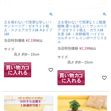
土を使わないで清潔な珍しい！
土を使わないで清潔なミニ観葉
サンスベリア・ゼオライト植
植物 選べる珍しい！サンスベリ
え・スクエアガラス鉢 Aタイプ
ア ゼオライト植え・ガラス鉢
1鉢
丸形 1鉢 ｜水耕栽培 ハイドロ
カルチャー レインボークリスタ
当店特別価格
¥
2,198
税込
ル
当店特別価格
¥
2,198
税込
サイズ
高さ 約8～15cm
サイズ
高さ 約8～15cm