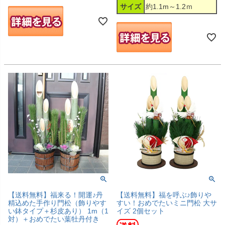
サイズ
約1.1m～1.2ｍ
【送料無料】福来る！開運♪丹
【送料無料】福を呼ぶ♪飾りや
精込めた手作り門松（飾りやす
すい！おめでたいミニ門松 大サ
い鉢タイプ＋杉皮あり） 1m（1
イズ 2個セット
対）＋おめでたい葉牡丹付き