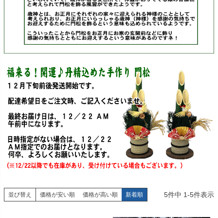
5
件中
1
-
5
件表示
並び替え
価格が安い順
価格が高い順
新着順