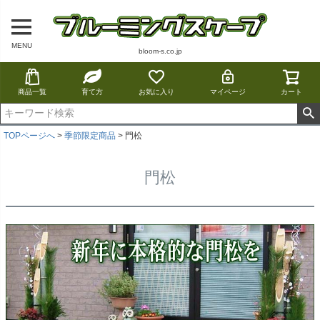
MENU
bloom-s.co.jp
商品一覧
育て方
お気に入り
マイページ
カート
TOPページへ
季節限定商品
門松
門松