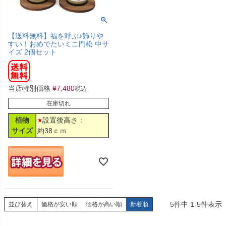
【送料無料】福を呼ぶ♪飾りや
すい！おめでたいミニ門松 中サ
イズ 2個セット
当店特別価格
¥
7,480
税込
在庫切れ
植物
設置後高さ：
サイズ
約38ｃｍ
5
件中
1
-
5
件表示
並び替え
価格が安い順
価格が高い順
新着順