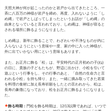
天照大神が何が起こったのかと岩戸から出てきたところ、一
斉に八百万の神様が岩戸を締め、再度、入れないように「し
め縄」で岩戸としばってしまったというお話が「しめ縄」の
由来となっていると言われており、しめ縄は、神様が宿ると
される場所に飾るようになりました。
しめ縄は、新年に飾ることで、わざわいや不浄なものが内に
入らないようにという意味や一度、家の中に入った神様が、
外に出ていかない用にという意味もあります。
また、お正月に飾る「松」は、平安時代の正月初めの子(ね)
の日に、貴族の子どもたちが、野辺に出かけ、小松を引いて
遊ぶという行事をし、その行事のあと、「自然の生命力と言
われる小松」を持ち帰り、また、一緒に摘み取ってきた若菜
を料理の食材に加え長寿祈願をしたとの言われから、松は、
長寿の象徴になっており、松をお正月に飾るようになりまし
た。
飾る時期：
門松を飾る時期は、12/13以降であれば、いつで