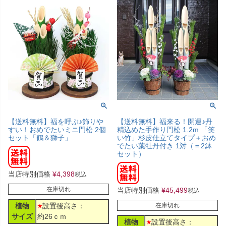
【送料無料】福を呼ぶ♪飾りや
【送料無料】福来る！開運♪丹
すい！おめでたいミニ門松 2個
精込めた手作り門松 1.2m 「笑
セット「鶴＆獅子」
い竹」杉皮仕立てタイプ＋おめ
でたい葉牡丹付き 1対（＝2鉢
セット）
当店特別価格
¥
4,398
税込
在庫切れ
当店特別価格
¥
45,499
税込
植物
設置後高さ：
在庫切れ
サイズ
約26ｃｍ
植物
設置後高さ：