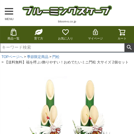
MENU
bloom-s.co.jp
商品一覧
育て方
お気に入り
マイページ
カート
TOPページへ
季節限定商品
門松
【送料無料】福を呼ぶ♪飾りやすい！おめでたいミニ門松 大サイズ 2個セット