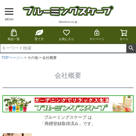
MENU
bloom-s.co.jp
商品一覧
育て方
お気に入り
マイページ
カート
TOPページへ
その他
会社概要
会社概要
ブルーミングスケープ は
「商標登録取得済み」です。