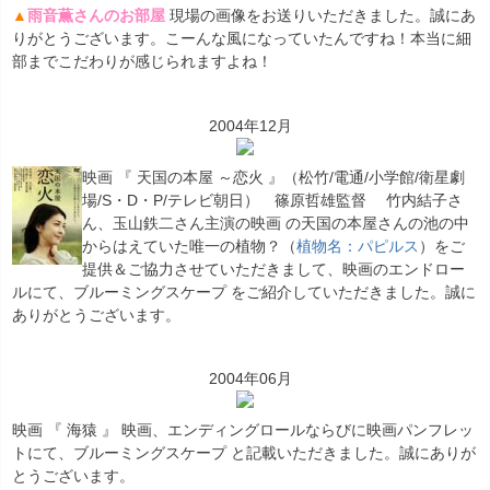
▲
雨音薫さんのお部屋
現場の画像をお送りいただきました。誠にあ
りがとうございます。こーんな風になっていたんですね！本当に細
部までこだわりが感じられますよね！
2004年12月
映画 『 天国の本屋 ～恋火 』（松竹/電通/小学館/衛星劇
場/S・D・P/テレビ朝日） 篠原哲雄監督 竹内結子さ
ん、玉山鉄二さん主演の映画 の天国の本屋さんの池の中
からはえていた唯一の植物？（
植物名：パピルス
）をご
提供＆ご協力させていただきまして、映画のエンドロー
ルにて、ブルーミングスケープ をご紹介していただきました。誠に
ありがとうございます。
2004年06月
映画 『 海猿 』 映画、エンディングロールならびに映画パンフレッ
トにて、ブルーミングスケープ と記載いただきました。誠にありが
とうございます。