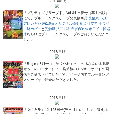
2013年6月
「プリティプリザーブド」Vol.34 早春号（草土出版）
にて、ブルーミングスケープの取扱商品
光触媒 人工
アレカヤシ 約1.6m オリジナル寄せ植え仕立て ホワイ
ト鉢カバー
と
光触媒 人工パキラ 約80cm ホワイト陶器
鉢
ならびにブルーミングスケープをご紹介いただきま
した。
2013年1月
「Begin」3月号（世界文化社）のこの木なんの木栽培
セットのコーナーにて、発芽後のモンキーポッドの画
像をご提供させていただき、ページ内でブルーミング
スケープをご紹介いただきました。
2013年1月
「女性自身」12月25日号(光文社）の「ちょい替え風