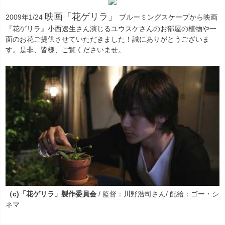
映画「花ゲリラ」
2009年1/24
ブルーミングスケープから映画
『花ゲリラ』小西遼生さん演じるユウスケさんのお部屋の植物や一
面のお花ご提供させていただきました！誠にありがとうございま
す。是非、皆様、ご覧くださいませ。
（c)「花ゲリラ」製作委員会
/ 監督：川野浩司さん/ 配給：ゴー・シ
ネマ