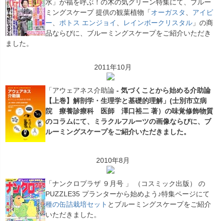
水」が福を呼ぶ！の木の気グリーン特集にて、ブルー
ミングスケープ 提供の観葉植物「
オーガスタ
、
アイビ
ー
、
ポトス エンジョイ
、
レインボークリスタル
」の商
品ならびに、ブルーミングスケープをご紹介いただき
ました。
2011年10月
「アウェアネス介助論
- 気づくことから始める介助論
【上巻】解剖学・生理学と基礎的理解」(士別市立病
院 療養診療科 医師 澤口裕二 著）の味覚修飾物質
のコラムにて、ミラクルフルーツの画像ならびに、ブ
ルーミングスケープをご紹介いただきました。
2010年8月
「ナンクロプラザ ９月号 」 （コスミック出版） の
PUZZLE35 プランターから始めよう♪特集ページにて
種の缶詰栽培セット
とブルーミングスケープをご紹介
いただきました。