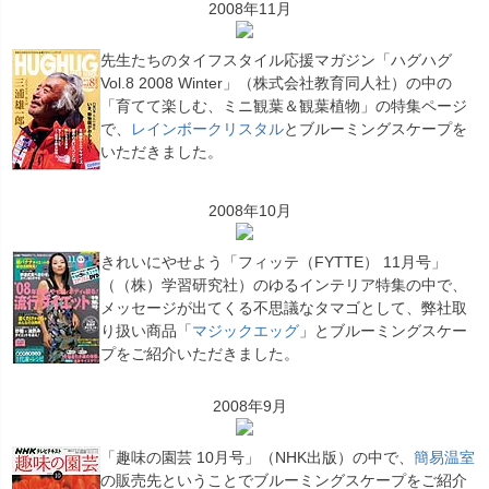
2008年11月
先生たちのタイフスタイル応援マガジン「ハグハグ
Vol.8 2008 Winter」（株式会社教育同人社）の中の
「育てて楽しむ、ミニ観葉＆観葉植物」の特集ページ
で、
レインボークリスタル
とブルーミングスケープを
いただきました。
2008年10月
きれいにやせよう「フィッテ（FYTTE） 11月号」
（（株）学習研究社）のゆるインテリア特集の中で、
メッセージが出てくる不思議なタマゴとして、弊社取
り扱い商品「
マジックエッグ
」とブルーミングスケー
プをご紹介いただきました。
2008年9月
「趣味の園芸 10月号」（NHK出版）の中で、
簡易温室
の販売先ということでブルーミングスケープをご紹介