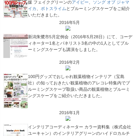
媒 フェイクグリーンの
アイビー
、
ソング オブ ジャマ
イカ
、
ポトスライム
とブルーミングスケープをご紹介
いただきました。
2016年5月
新潟朱鷺市5月定例会（2016年5月28日）にて、コーデ
ィネーター1名とパネリスト3名の中の1人としてブル
ーミングスケープも講演をしました。
2016年2月
100円グッズでおしゃれ観葉植物インテリア（宝島
社）の知っておきたい観葉植物のアレコレ特集内でブ
ルーミングスケープ取扱い商品の観葉植物とブルーミ
ングスケープをご紹介いただきました。
2016年1月
インテリアコーディネーター カラー資料集（株式会社
ユーキャン）のインテリアグリーンのハイドロカルチ