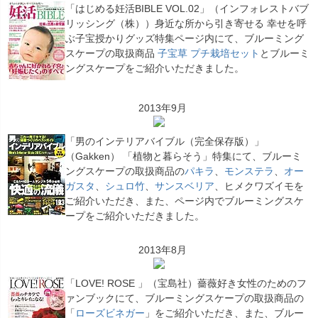
「はじめる妊活BIBLE VOL.02」（インフォレストバブ
リッシング（株））身近な所から引き寄せる 幸せを呼
ぶ子宝授かりグッズ特集ページ内にて、ブルーミング
スケープの取扱商品
子宝草 プチ栽培セット
とブルーミ
ングスケープをご紹介いただきました。
2013年9月
「男のインテリアバイブル（完全保存版）」
（Gakken） 「植物と暮らそう」特集にて、ブルーミ
ングスケープの取扱商品の
パキラ
、
モンステラ
、
オー
ガスタ
、
シュロ竹
、
サンスベリア
、ヒメクワズイモを
ご紹介いただき、また、ページ内でブルーミングスケ
ープをご紹介いただきました。
2013年8月
「LOVE! ROSE 」（宝島社）薔薇好き女性のためのフ
ァンブックにて、ブルーミングスケープの取扱商品の
「
ローズビネガー
」をご紹介いただき、また、ブルー