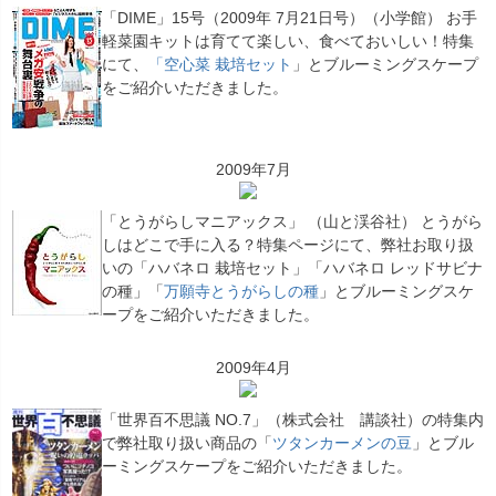
「DIME」15号（2009年 7月21日号）（小学館） お手
軽菜園キットは育てて楽しい、食べておいしい！特集
にて、
「空心菜 栽培セット
」とブルーミングスケープ
をご紹介いただきました。
2009年7月
「とうがらしマニアックス」
（山と渓谷社） とうがら
しはどこで手に入る？特集ページにて、弊社お取り扱
いの「ハバネロ 栽培セット」「ハバネロ レッドサビナ
の種」「
万願寺とうがらしの種
」とブルーミングスケ
ープをご紹介いただきました。
2009年4月
「世界百不思議 NO.7」（株式会社 講談社）の特集内
で弊社取り扱い商品の「
ツタンカーメンの豆
」とブル
ーミングスケープをご紹介いただきました。