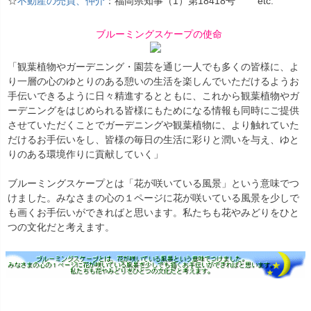
☆
不動産の売買、仲介
：福岡県知事（1）第18418号 etc.
ブルーミングスケープの使命
「観葉植物やガーデニング・園芸を通じ一人でも多くの皆様に、よ
り一層の心のゆとりのある憩いの生活を楽しんでいただけるようお
手伝いできるように日々精進するとともに、これから観葉植物やガ
ーデニングをはじめられる皆様にもためになる情報も同時にご提供
させていただくことでガーデニングや観葉植物に、より触れていた
だけるお手伝いをし、皆様の毎日の生活に彩りと潤いを与え、ゆと
りのある環境作りに貢献していく」
ブルーミングスケープとは「花が咲いている風景」という意味でつ
けました。みなさまの心の１ページに花が咲いている風景を少しで
も画くお手伝いができればと思います。私たちも花やみどりをひと
つの文化だと考えます。