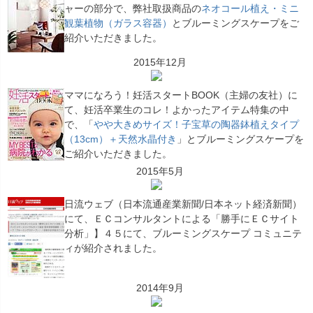
ャーの部分で、弊社取扱商品の
ネオコール植え・ミニ
観葉植物（ガラス容器）
とブルーミングスケープをご
紹介いただきました。
2015年12月
ママになろう！妊活スタートBOOK（主婦の友社）に
て、妊活卒業生のコレ！よかったアイテム特集の中
で、「
やや大きめサイズ！子宝草の陶器鉢植えタイプ
（13cm）＋天然水晶付き
」とブルーミングスケープを
ご紹介いただきました。
2015年5月
日流ウェブ（日本流通産業新聞/日本ネット経済新聞）
にて、ＥＣコンサルタントによる「勝手にＥＣサイト
分析」】４５にて、ブルーミングスケープ コミュニテ
ィが紹介されました。
2014年9月