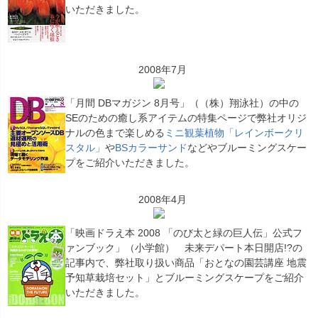
いただきました。
2008年7月
「月間 DBマガジン 8月号」（（株）翔泳社）の中の
SEのための癒し系アイテムの特集ページで弊社オリジ
ナルの色まで楽しめる
ミニ観葉植物「レインボークリ
スタル」
や
BSカラーサンド
などやブルーミングスケー
プをご紹介いただきました。
2008年4月
「映画ドラえ本 2008 「のび太と緑の巨人伝」公式フ
ァンブック」（小学館） 未来デパート本日開店!?の
記事内で、弊社取り扱い商品「おとなの園芸講座 地震
予知草栽培セット」とブルーミングスケープをご紹介
いただきました。