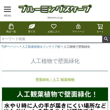
MENU
bloom-s.co.jp
商品一覧
育て方
お気に入り
マイページ
カート
TOPページへ
人工観葉植物＆インテリア館
人工植物で壁面緑化
人工植物で壁面緑化
壁面緑化｜人工 観葉植物