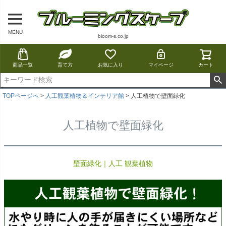
MENU
bloom-s.co.jp
商品一覧
育て方
お気に入り
マイページ
カート
TOPページへ
人工観葉植物＆インテリア館
人工植物で壁面緑化
人工植物で壁面緑化
壁面緑化｜人工 観葉植物