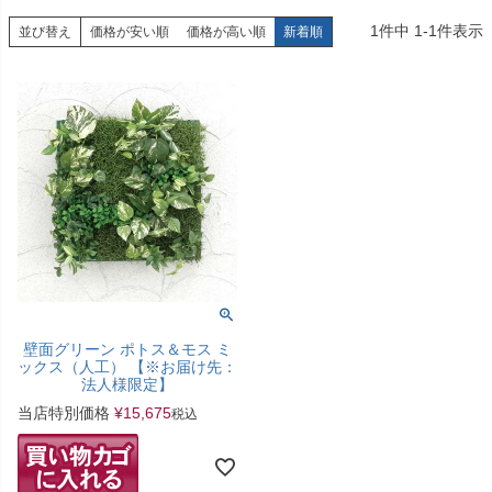
1
件中
1
-
1
件表示
並び替え
価格が安い順
価格が高い順
新着順
壁面グリーン ポトス＆モス ミ
ックス（人工） 【※お届け先：
法人様限定】
当店特別価格
¥
15,675
税込