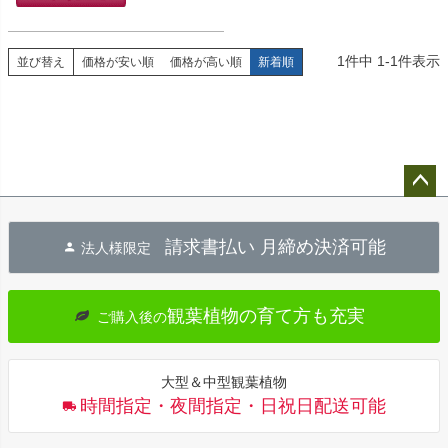
1
件中
1
-
1
件表示
並び替え
価格が安い順
価格が高い順
新着順
ペー
ジト
請求書払い 月締め決済可能
法人様限定
ップ
へ
観葉植物の育て方も充実
ご購入後の
大型＆中型観葉植物
時間指定・夜間指定・日祝日配送可能