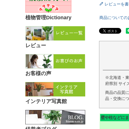
レビューを書
植物管理Dictionary
商品についての
レビュー
お客様の声
※北海道・
府県別 サイ
商品の品質
品・交換につ
インテリア写真館
壁や柱などにま