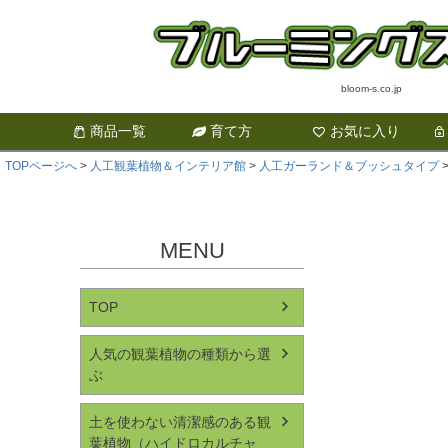
bloom-s.co.jp
商品一覧
育て方
お気に入り
TOPページへ
人工観葉植物＆インテリア館
人工ガーランド＆ブッシュタイプ
MENU
TOP
人気の観葉植物の種類から選
ぶ
土を使わない清潔感のある観
葉植物（ハイドロカルチャ