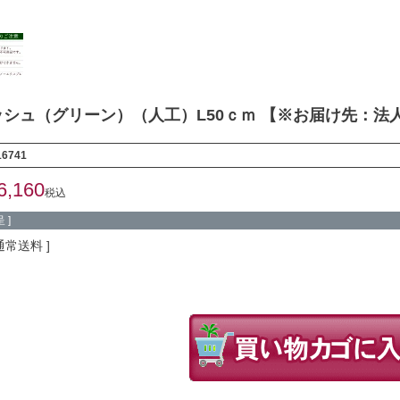
シュ（グリーン）（人工）L50ｃｍ 【※お届け先：法
16741
6,160
税込
 ]
通常送料