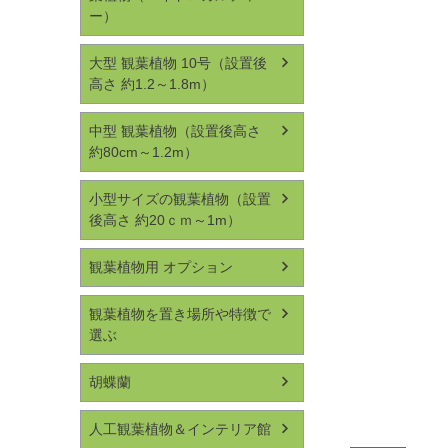
ー）
大型 観葉植物 10号（設置後
高さ 約1.2～1.8m）
中型 観葉植物（設置後高さ
約80cm～1.2m）
小型サイズの観葉植物（設置
後高さ 約20ｃｍ～1m）
観葉植物用 オプション
観葉植物を置き場所や特徴で
選ぶ
胡蝶蘭
人工観葉植物＆インテリア館