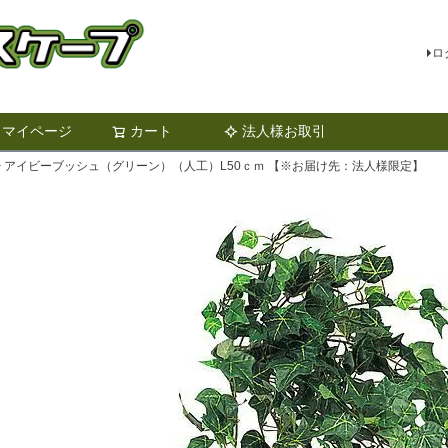
ロ
マイページ
カート
法人様お取引
検索
アイビーブッシュ（グリーン）（人工）L50ｃｍ 【※お届け先：法人様限定】