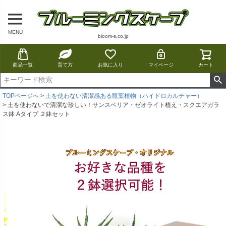
MENU
bloom-s.co.jp
商品一覧
育て方
お気に入り
マイページ
カート
TOPページへ
土を使わない清潔感ある観葉植物（ハイドロカルチャー）
土を使わないで清潔な珍しい！サンスベリア・ゼオライト植え・スクエアガラ
ス鉢 Aタイプ ２鉢セット