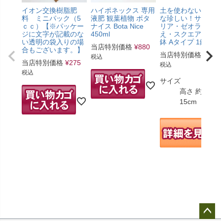
イオン交換樹脂肥
ハイポネックス 専用
土を使わないで清
料 ミニパック（5
液肥 観葉植物 ボタ
な珍しい！サンス
ｃｃ）【※パッケー
ナイス Bota Nice
リア・ゼオライト
ジに文字が記載のな
450ml
え・スクエアガラ
い透明の袋入りの場
鉢 Aタイプ 1鉢
当店特別価格
¥
880
合もございます。】
当店特別価格
¥
2,1
税込
当店特別価格
¥
275
税込
税込
サイズ
高さ 約8～
15cm