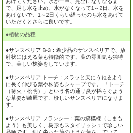
あげてください。水が一旦、完全になくなるま
で、足し水を止め、水がなくなって1～2日、水を
あげないで、1～2日くらい経ったのち水をあげて
いただくとさらに良いです。
●植物の品種
●サンスベリア B-3：希少品のサンスベリアで、放
射状にはえる葉も特徴的です。葉の雰囲気も独特
で、美しい株姿をしています。
●サンスベリア トーチ：スラッと天にうねるよう
に長く伸びる葉や株姿もシャープです。 「トーチ
（篝火・松明）」という名の通リ炎が揺らぐよう
な草姿が綺麗です。珍しいサンスベリアになりま
す。
●サンスベリア フランシー：葉の縞模様（しまも
よう）も美しく、樹形もスタイリッシュで珍しい
品種です。細く尖った筒のような葉をしていて、