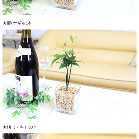
★梛(ナギ)の木
★槇（マキ）の木