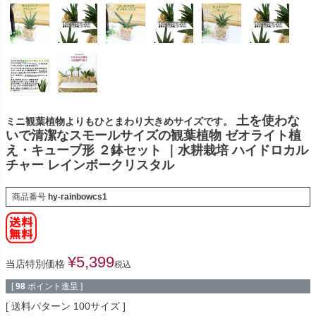
土を使わな
ミニ観葉植物よりもひとまわり大きめサイズです。
いで清潔なスモールサイズの観葉植物 ゼオライト植
え・キューブ形 ２鉢セット ｜水耕栽培 ハイドロカル
チャー レインボークリスタル
商品番号
hy-rainbowcs1
¥
5,399
当店特別価格
税込
[
98
ポイント進呈 ]
送料パターン
100サイズ