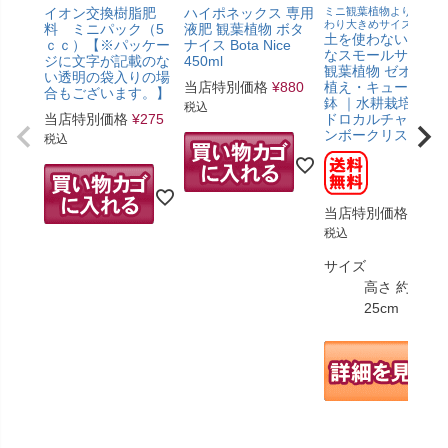
イオン交換樹脂肥
ハイポネックス 専用
ミニ観葉植物よりもひと
わり大きめサイズです。
料 ミニパック（5
液肥 観葉植物 ボタ
土を使わないで清
ｃｃ）【※パッケー
ナイス Bota Nice
なスモールサイズ
ジに文字が記載のな
450ml
観葉植物 ゼオライ
い透明の袋入りの場
当店特別価格
¥
880
植え・キューブ形 
合もございます。】
鉢 ｜水耕栽培 ハイ
税込
当店特別価格
¥
275
ドロカルチャー レ
ンボークリスタル
税込
当店特別価格
¥
2,9
税込
サイズ
高さ 約15～
25cm