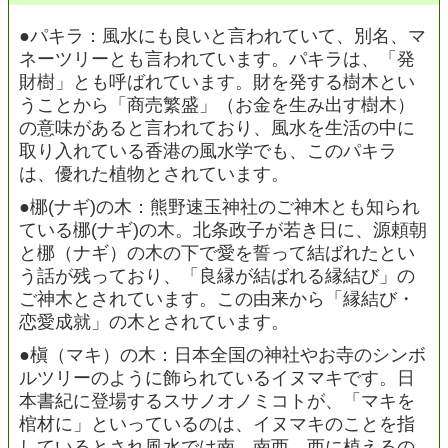
●パキラ：風水にも良いと言われていて、別名、マ
ネーツリーとも言われています。パキラは、「発
財樹」とも呼ばれています。財を発する樹木とい
うことから「商売繁盛」（お金を生み出す樹木）
の意味があると言われており、風水を生活の中に
取り入れている香港の風水学でも、このパキラ
は、優れた植物とされています。
●梛(ナギ)の木：熊野速玉神社のご神木とも知られ
ている梛(ナギ)の木。北条政子が若き日に、源頼朝
と梛（ナギ）の木の下で愛を誓って結ばれたとい
う話が残っており、「良縁が結ばれる縁結び」の
ご神木とされています。この由来から「縁結び・
恋愛成就」の木とされています。
●槇（マキ）の木：日本全国の神社やお寺のシンボ
ルツリーのように飾られているイヌマキです。日
本書紀に登場するスサノオノミコトが、「マキを
棺材に」といっているのは、イヌマキのことを指
しているとされ風水では南、南西、西に植えるの