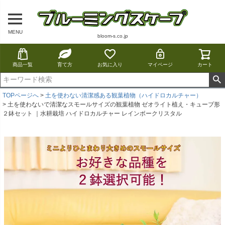
MENU
bloom-s.co.jp
商品一覧
育て方
お気に入り
マイページ
カート
TOPページへ
土を使わない清潔感ある観葉植物（ハイドロカルチャー）
土を使わないで清潔なスモールサイズの観葉植物 ゼオライト植え・キューブ形
２鉢セット ｜水耕栽培 ハイドロカルチャー レインボークリスタル