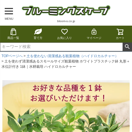
MENU
bloom-s.co.jp
商品一覧
育て方
お気に入り
マイページ
カート
TOPページへ
土を使わない清潔感ある観葉植物（ハイドロカルチャー）
土を使わず清潔感あるスモールサイズ観葉植物 ホワイトプラスチック鉢 丸形＋
水位計付き 1鉢｜水耕栽培 ハイドロカルチャー