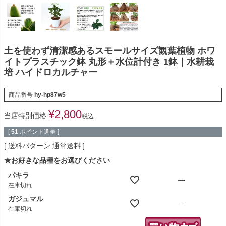
土を使わず清潔感あるスモールサイズ観葉植物 ホワ
イトプラスチック鉢 丸形＋水位計付き 1鉢｜水耕栽
培 ハイドロカルチャー
商品番号
hy-hp87w5
¥
2,800
当店特別価格
税込
[
51
ポイント進呈 ]
送料パターン
通常送料
★お好きな品種をお選びください
パキラ
—
在庫切れ
ガジュマル
—
在庫切れ