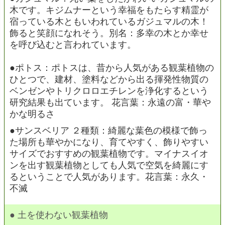
木です。キジムナーという幸福をもたらす精霊が
宿っている木ともいわれているガジュマルの木！
飾ると笑顔になれそう。別名：多幸の木とか幸せ
を呼び込むと言われています。
●ポトス：ポトスは、昔から人気がある観葉植物の
ひとつで、建材、塗料などから出る揮発性物質の
ベンゼンやトリクロロエチレンを浄化するという
研究結果も出ています。 花言葉：永遠の富・華や
かな明るさ
●サンスベリア ２種類：綺麗な葉色の模様で飾っ
た場所も華やかになり、育てやすく、飾りやすい
サイズでおすすめの観葉植物です。マイナスイオ
ンを出す観葉植物としても人気で空気を綺麗にす
るということで人気があります。花言葉：永久・
不滅
● 土を使わない観葉植物