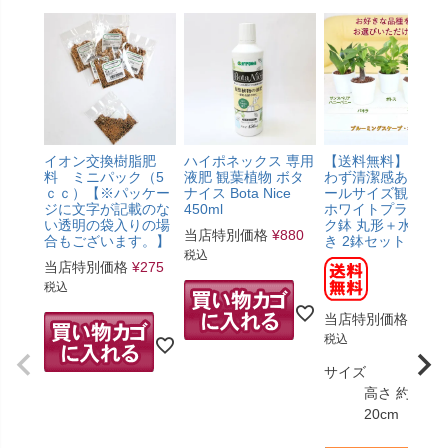
イオン交換樹脂肥
ハイポネックス 専用
【送料無料】土を
料 ミニパック（5
液肥 観葉植物 ボタ
わず清潔感あるス
ｃｃ）【※パッケー
ナイス Bota Nice
ールサイズ観葉植
ジに文字が記載のな
450ml
ホワイトプラスチ
い透明の袋入りの場
ク鉢 丸形＋水位計
当店特別価格
¥
880
合もございます。】
き 2鉢セット
税込
当店特別価格
¥
275
税込
当店特別価格
¥
4,9
税込
サイズ
高さ 約15～
20cm