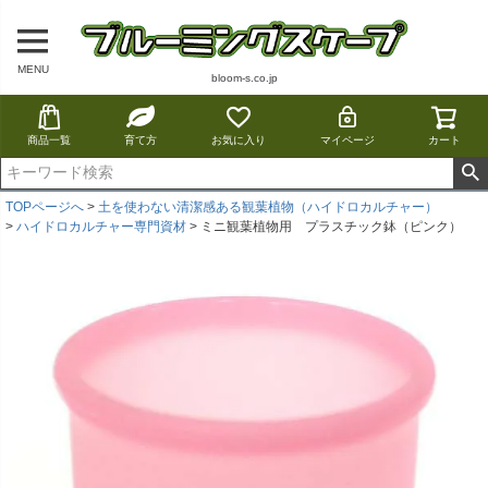
MENU
bloom-s.co.jp
商品一覧
育て方
お気に入り
マイページ
カート
TOPページへ
土を使わない清潔感ある観葉植物（ハイドロカルチャー）
ハイドロカルチャー専門資材
ミニ観葉植物用 プラスチック鉢（ピンク）