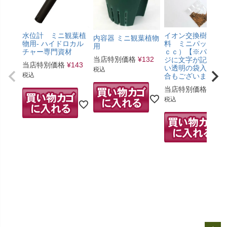
水位計 ミニ観葉植
イオン交換樹脂肥
内容器 ミニ観葉植物
物用- ハイドロカル
料 ミニパック（5
用
チャー専門資材
ｃｃ）【※パッケ
当店特別価格
¥
132
ジに文字が記載の
当店特別価格
¥
143
い透明の袋入りの
税込
税込
合もございます。
当店特別価格
¥
275
税込