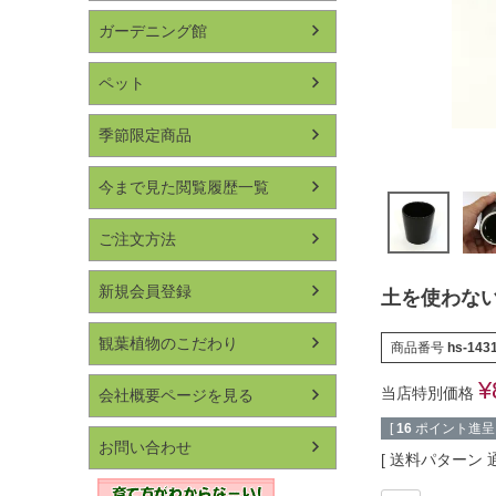
ガーデニング館
ペット
季節限定商品
今まで見た閲覧履歴一覧
ご注文方法
新規会員登録
土を使わな
観葉植物のこだわり
商品番号
hs-143
¥
当店特別価格
会社概要ページを見る
[
16
ポイント進呈 
お問い合わせ
送料パターン