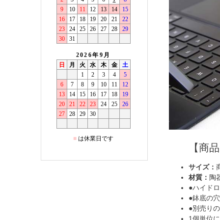
【商
サイズ：
材質：
陶
●ハイド
●鉢底の
●別売り
1個単位