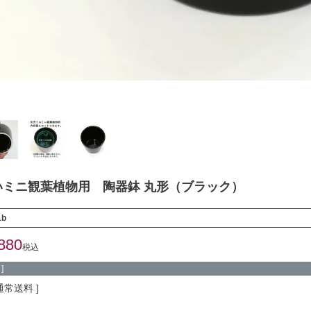
いミニ観葉植物用 陶器鉢 丸形（ブラック）
1b
880
税込
]
通常送料