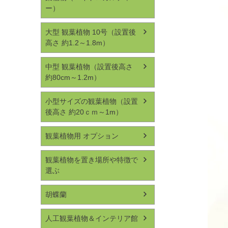
ー）
大型 観葉植物 10号（設置後
高さ 約1.2～1.8m）
中型 観葉植物（設置後高さ
約80cm～1.2m）
小型サイズの観葉植物（設置
後高さ 約20ｃｍ～1m）
観葉植物用 オプション
観葉植物を置き場所や特徴で
選ぶ
胡蝶蘭
人工観葉植物＆インテリア館