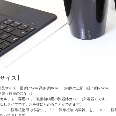
品サイズ】
商品サイズ：幅 約7.5cm 高さ 約8cm （内側の上部口径：約6.5cm）
器製（鉢底の穴なし）
ロカルチャー専用のミニ観葉植物用の陶器鉢カバー（外容器）です。
穴なしタイプです。水を鉢にためることができます。
の「ミニ観葉植物用 水位計」、「ミニ観葉植物 内容器」を、このミニ
になっております。