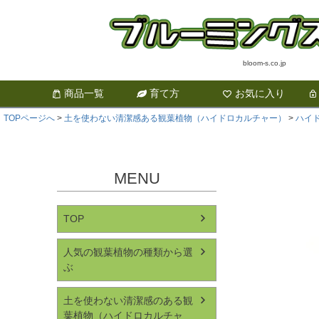
bloom-s.co.jp
商品一覧
育て方
お気に入り
TOPページへ
土を使わない清潔感ある観葉植物（ハイドロカルチャー）
ハイ
MENU
TOP
人気の観葉植物の種類から選
ぶ
土を使わない清潔感のある観
葉植物（ハイドロカルチャ