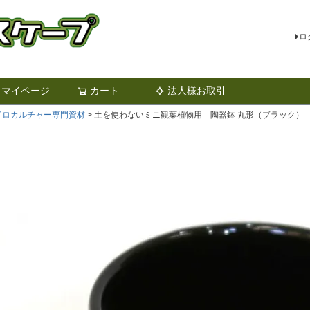
ロ
マイページ
カート
法人様お取引
検索
ドロカルチャー専門資材
土を使わないミニ観葉植物用 陶器鉢 丸形（ブラック）