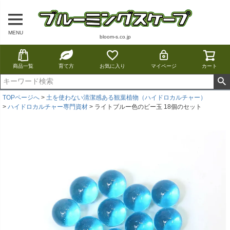
MENU
bloom-s.co.jp
商品一覧
育て方
お気に入り
マイページ
カート
TOPページへ
土を使わない清潔感ある観葉植物（ハイドロカルチャー）
ハイドロカルチャー専門資材
ライトブルー色のビー玉 18個のセット