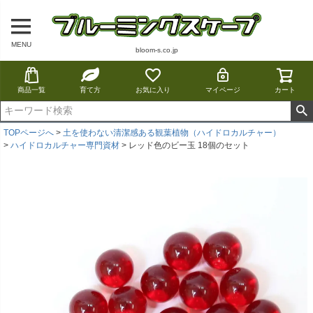
MENU
bloom-s.co.jp
商品一覧
育て方
お気に入り
マイページ
カート
TOPページへ
土を使わない清潔感ある観葉植物（ハイドロカルチャー）
ハイドロカルチャー専門資材
レッド色のビー玉 18個のセット