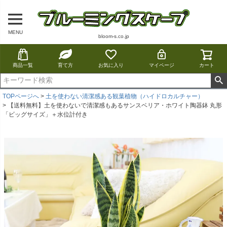
MENU
bloom-s.co.jp
商品一覧
育て方
お気に入り
マイページ
カート
TOPページへ
土を使わない清潔感ある観葉植物（ハイドロカルチャー）
【送料無料】土を使わないで清潔感もあるサンスベリア・ホワイト陶器鉢 丸形
「ビッグサイズ」＋水位計付き