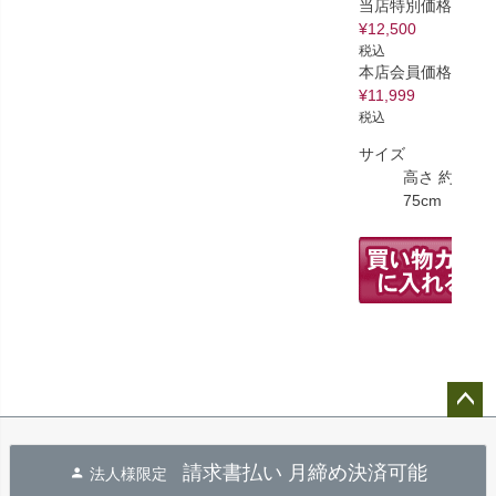
当店特別価格
¥
12,500
税込
本店会員価格
¥
11,999
税込
サイズ
高さ 約65～
75cm
ペー
ジト
請求書払い 月締め決済可能
法人様限定
ップ