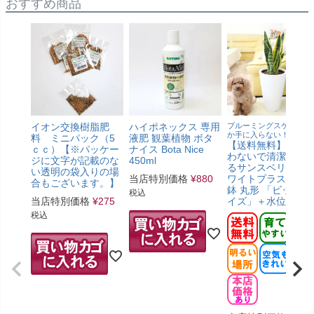
おすすめ商品
イオン交換樹脂肥
ハイポネックス 専用
ブルーミングスケープで
か手に入らない！
料 ミニパック（5
液肥 観葉植物 ボタ
【送料無料】土を
ｃｃ）【※パッケー
ナイス Bota Nice
わないで清潔感も
ジに文字が記載のな
450ml
るサンスベリア・
い透明の袋入りの場
当店特別価格
¥
880
ワイトプラスチッ
合もございます。】
鉢 丸形 「ビッグサ
税込
当店特別価格
¥
275
イズ」＋水位計付
税込