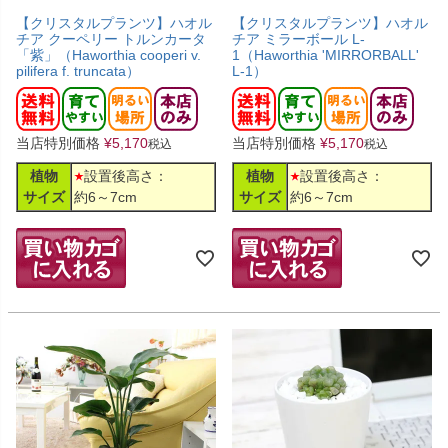
【クリスタルプランツ】ハオル
【クリスタルプランツ】ハオル
チア クーペリー トルンカータ
チア ミラーボール L-
「紫」（Haworthia cooperi v.
1（Haworthia 'MIRRORBALL'
pilifera f. truncata）
L-1）
当店特別価格
¥
5,170
当店特別価格
¥
5,170
税込
税込
植物
設置後高さ：
植物
設置後高さ：
サイズ
約6～7cm
サイズ
約6～7cm