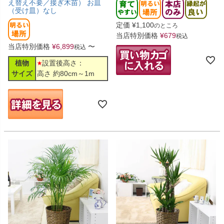
え替え不要／接ぎ木苗） お皿
（受け皿）なし
定価
¥
1,100
のところ
当店特別価格
¥
679
税込
当店特別価格
¥
6,899
〜
税込
植物
設置後高さ：
サイズ
高さ 約80cm～1m