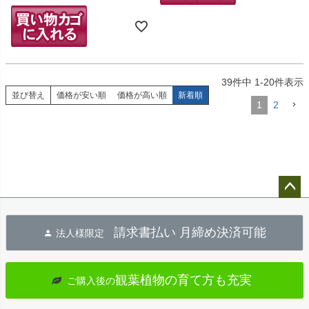
39
件中
1
-
20
件表示
並び替え
価格が安い順
価格が高い順
新着順
1
2
ペー
ジト
請求書払い 月締め決済可能
法人様限定
ップ
へ
観葉植物の育て方も充実
ご購入後の