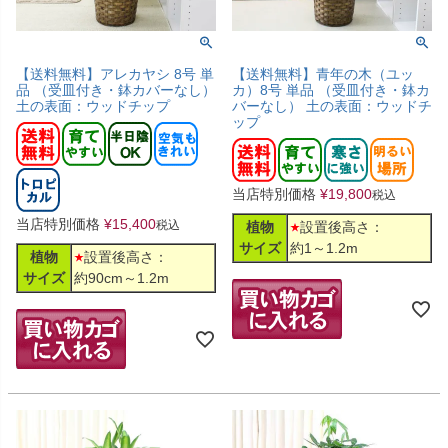
【送料無料】アレカヤシ 8号 単
【送料無料】青年の木（ユッ
品 （受皿付き・鉢カバーなし）
カ）8号 単品 （受皿付き・鉢カ
土の表面：ウッドチップ
バーなし） 土の表面：ウッドチ
ップ
当店特別価格
¥
19,800
税込
当店特別価格
¥
15,400
税込
植物
設置後高さ：
サイズ
約1～1.2m
植物
設置後高さ：
サイズ
約90cm～1.2m