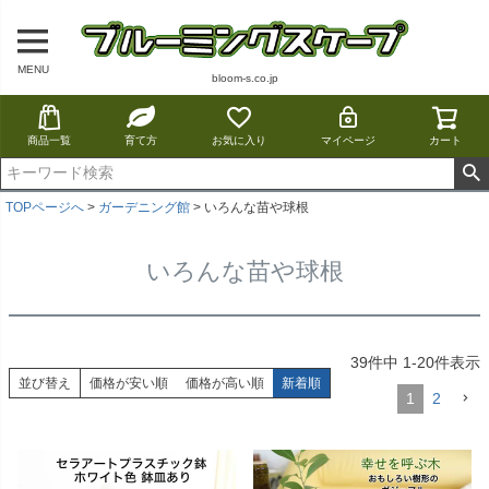
MENU
bloom-s.co.jp
商品一覧
育て方
お気に入り
マイページ
カート
TOPページへ
ガーデニング館
いろんな苗や球根
いろんな苗や球根
39
件中
1
-
20
件表示
並び替え
価格が安い順
価格が高い順
新着順
1
2