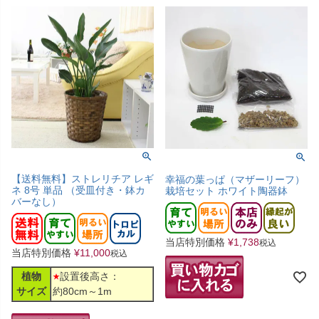
【送料無料】ストレリチア レギ
幸福の葉っぱ（マザーリーフ）
ネ 8号 単品 （受皿付き・鉢カ
栽培セット ホワイト陶器鉢
バーなし）
当店特別価格
¥
1,738
税込
当店特別価格
¥
11,000
税込
植物
設置後高さ：
サイズ
約80cm～1m