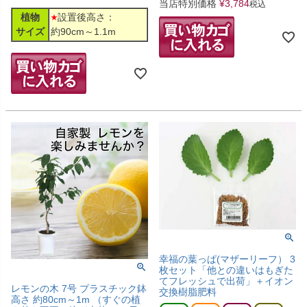
当店特別価格
¥
3,784
税込
植物
設置後高さ：
サイズ
約90cm～1.1m
幸福の葉っぱ(マザーリーフ） 3
枚セット「他との違いはもぎた
てフレッシュで出荷」＋イオン
レモンの木 7号 プラスチック鉢
交換樹脂肥料
高さ 約80cm～1m （すぐの植