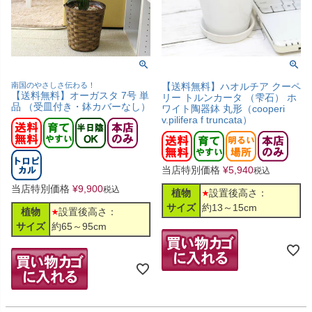
南国のやさしさ伝わる！
【送料無料】ハオルチア クーペ
【送料無料】オーガスタ 7号 単
リー トルンカータ （雫石） ホ
品 （受皿付き・鉢カバーなし）
ワイト陶器鉢 丸形（cooperi
v.pilifera f truncata）
当店特別価格
¥
5,940
税込
当店特別価格
¥
9,900
税込
植物
設置後高さ：
サイズ
約13～15cm
植物
設置後高さ：
サイズ
約65～95cm