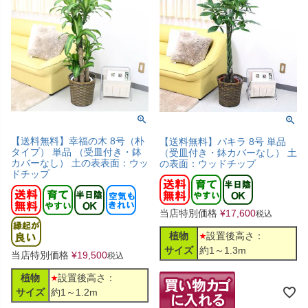
【送料無料】幸福の木 8号（朴
【送料無料】パキラ 8号 単品
タイプ） 単品 （受皿付き・鉢
（受皿付き・鉢カバーなし） 土
カバーなし） 土の表表面：ウッ
の表面：ウッドチップ
ドチップ
当店特別価格
¥
17,600
税込
植物
設置後高さ：
サイズ
約1～1.3m
当店特別価格
¥
19,500
税込
植物
設置後高さ：
サイズ
約1～1.2m