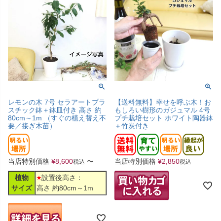
レモンの木 7号 セラアートプラ
【送料無料】幸せを呼ぶ木！お
スチック鉢＋鉢皿付き 高さ 約
もしろい樹形のガジュマル 4号
80cm～1m （すぐの植え替え不
プチ栽培セット ホワイト陶器鉢
要／接ぎ木苗）
＋竹炭付き
当店特別価格
¥
8,600
〜
当店特別価格
¥
2,850
税込
税込
植物
設置後高さ：
サイズ
高さ 約80cm～1m