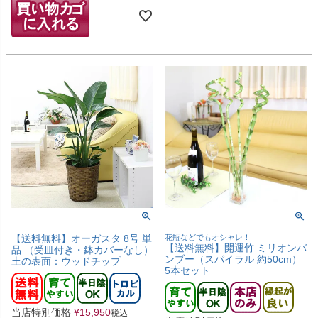
【送料無料】オーガスタ 8号 単
花瓶などでもオシャレ！
【送料無料】開運竹 ミリオンバ
品 （受皿付き・鉢カバーなし）
ンブー（スパイラル 約50cm）
土の表面：ウッドチップ
5本セット
当店特別価格
¥
15,950
税込