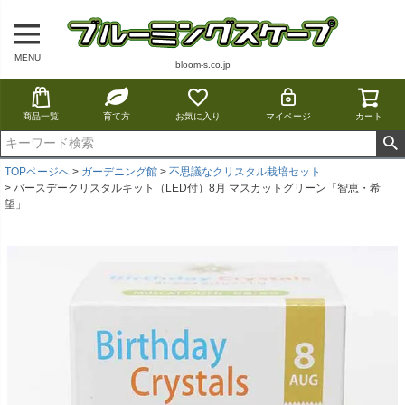
MENU
bloom-s.co.jp
商品一覧
育て方
お気に入り
マイページ
カート
TOPページへ
ガーデニング館
不思議なクリスタル栽培セット
バースデークリスタルキット（LED付）8月 マスカットグリーン「智恵・希
望」