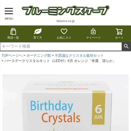
MENU
bloom-s.co.jp
商品一覧
育て方
お気に入り
マイページ
カート
TOPページへ
ガーデニング館
不思議なクリスタル栽培セット
バースデークリスタルキット（LED付）6月 オレンジ「幸運、清らか」