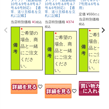
タイプ）（観葉植物
（10号＆9号＆8号
10号＆9号＆8号＆7
10号＆9号＆8号＆7
7号用＆6号＆5号
号＆6号対応） 【通
号＆6号対応） 【通
用）
常、送り主様名を立
常、送り主様名を立
定価
¥
550
のところ
札に記載】
札に記載】
当店特別価格
¥
330
当店特別価格
¥
1
当店特別価格
¥
374
税込
税込
税込
ご希望の
ご希望の
ご希望の
場合、商
場合、商
場合、商
備
品と一緒
備
品と一緒
備
品と一緒
考
にご注文
考
にご注文
考
にご注文
くださ
くださ
くださ
い。
い。
い。