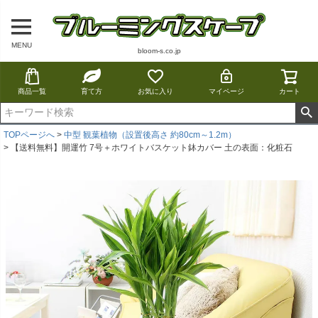
MENU
bloom-s.co.jp
商品一覧
育て方
お気に入り
マイページ
カート
TOPページへ
中型 観葉植物（設置後高さ 約80cm～1.2m）
【送料無料】開運竹 7号＋ホワイトバスケット鉢カバー 土の表面：化粧石