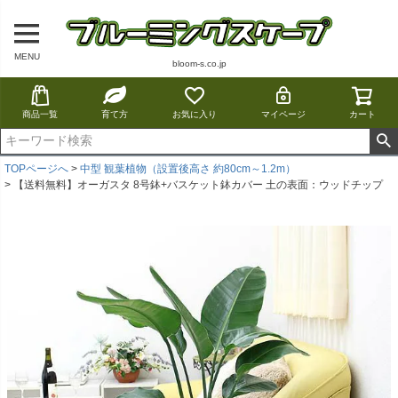
MENU
bloom-s.co.jp
商品一覧
育て方
お気に入り
マイページ
カート
TOPページへ
中型 観葉植物（設置後高さ 約80cm～1.2m）
【送料無料】オーガスタ 8号鉢+バスケット鉢カバー 土の表面：ウッドチップ