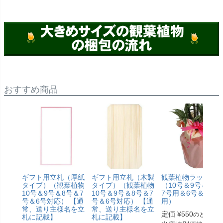
おすすめ商品
ギフト用立札（厚紙
ギフト用立札（木製
観葉植物ラッピン
タイプ）（観葉植物
タイプ）（観葉植物
（10号＆9号＆8号
10号＆9号＆8号＆7
10号＆9号＆8号＆7
7号用＆6号＆5号
号＆6号対応） 【通
号＆6号対応） 【通
用）
常、送り主様名を立
常、送り主様名を立
定価
¥
550
のところ
札に記載】
札に記載】