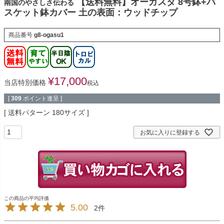
【送料無料】オーガスタ 8号鉢+バ
南国のやさしさ伝わる
スケット鉢カバー 土の表面：ウッドチップ
商品番号
g8-ogasu1
¥
17,000
当店特別価格
税込
[
309
ポイント進呈 ]
送料パターン
180サイズ
お気に入りに登録する
5.00
2