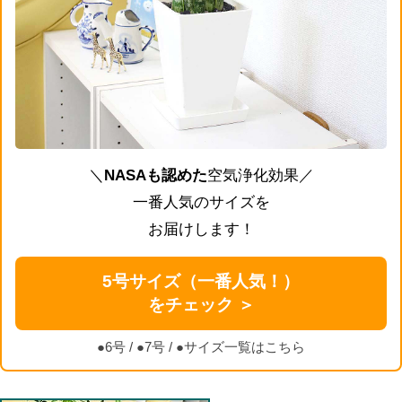
＼
NASAも認めた
空気浄化効果／
一番人気のサイズを
お届けします！
5号サイズ（一番人気！）
をチェック ＞
●6号
/
●7号
/
●サイズ一覧はこちら