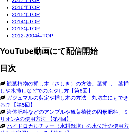
2017年TOP
2016年TOP
2015年TOP
2014年TOP
2013年TOP
2012-2004年TOP
YouTube動画にて配信開始
目次
観葉植物の挿し木（さしき）の方法。葉挿し、茎挿
しや水挿しなどでのふやし方【第6回】
ガジュマルの剪定や挿し木の方法！丸坊主にもでき
る!? 【第5回】
液体肥料などのアンプルや観葉植物の固形肥料、ミ
リオンAの使用方法 【第4回】
ハイドロカルチャー（水耕栽培）の水位計の使用方