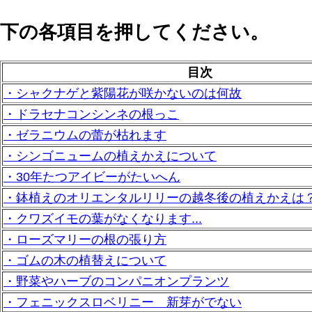
下の各項目を押してください。
目次
・シャクナゲと紫陽花が咲かないのは何故
・ドラセナコンシンネの根っこ
・ゼラニウムの蕾が枯れます
・シンゴニュームの植えかえについて
・30年たつアイビーがたいへん
・鉢植えのオリエンタルリリーの越冬後の植えかえは
・クワズイモの葉がなくなります...
・ローズマリーの根の張り方
・ゴムの木の植替えについて
・野菜やハーブのコンパニオンプランツ
・フェニックスロベリニー 新芽がでない