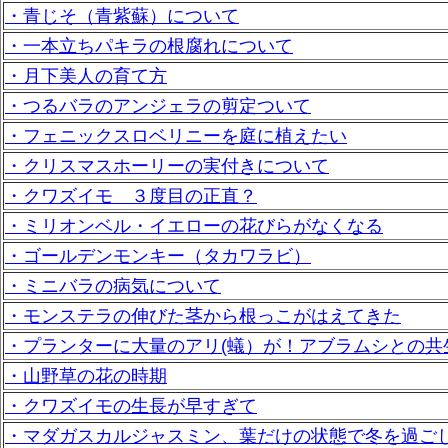
・青じそ（青紫蘇）について
・一本立ちパキラの根腐れについて
・月下美人の育て方
・つるバラのアンジェラの剪定ついて
・フェニックスロベリニーを庭に植えたい
・クリスマスホーリーの実付きについて
・クワズイモ ３度目の正直？
・ミリオンベル・イエローの花びらがなくなる
・ゴールデンモンキー（タカワラビ）
・ミニバラの病気について
・モンステラの伸びた茎から根っこがはえてきた
・プランターに大量のアリ(蟻）が！アブラムシとの共
・山野草の花の時期
・クワズイモの生長が早すぎて
・マダガスカルジャスミン、葉だけの状態で冬を過ご