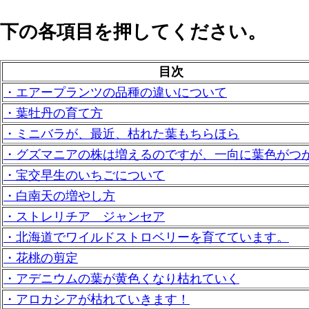
下の各項目を押してください。
目次
・エアープランツの品種の違いについて
・葉牡丹の育て方
・ミニバラが、最近、枯れた葉もちらほら
・グズマニアの株は増えるのですが、一向に葉色がつ
・宝交早生のいちごについて
・白南天の増やし方
・ストレリチア ジャンセア
・北海道でワイルドストロベリーを育てています。
・花桃の剪定
・アデニウムの葉が黄色くなり枯れていく
・アロカシアが枯れていきます！