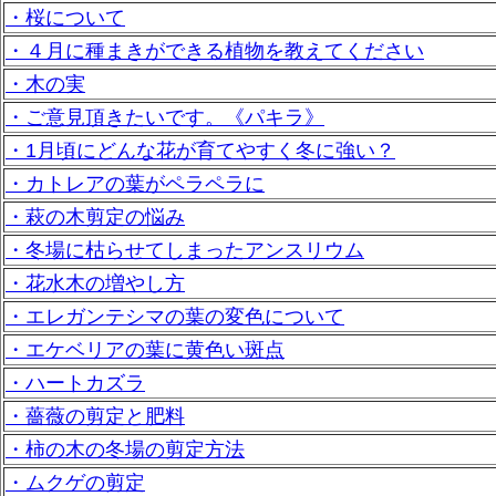
・桜について
・４月に種まきができる植物を教えてください
・木の実
・ご意見頂きたいです。《パキラ》
・1月頃にどんな花が育てやすく冬に強い？
・カトレアの葉がペラペラに
・萩の木剪定の悩み
・冬場に枯らせてしまったアンスリウム
・花水木の増やし方
・エレガンテシマの葉の変色について
・エケベリアの葉に黄色い斑点
・ハートカズラ
・薔薇の剪定と肥料
・柿の木の冬場の剪定方法
・ムクゲの剪定