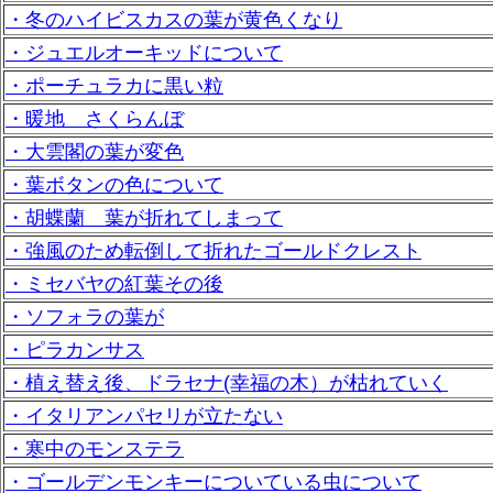
・冬のハイビスカスの葉が黄色くなり
・ジュエルオーキッドについて
・ポーチュラカに黒い粒
・暖地 さくらんぼ
・大雲閣の葉が変色
・葉ボタンの色について
・胡蝶蘭 葉が折れてしまって
・強風のため転倒して折れたゴールドクレスト
・ミセバヤの紅葉その後
・ソフォラの葉が
・ピラカンサス
・植え替え後、ドラセナ(幸福の木）が枯れていく
・イタリアンパセリが立たない
・寒中のモンステラ
・ゴールデンモンキーについている虫について