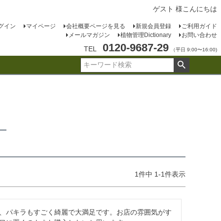
ゲスト 様こんにちは
グイン
マイページ
会社概要ページを見る
新規会員登録
ご利用ガイド
メールマガジン
植物管理Dictionary
お問い合わせ
0120-9687-29
TEL
（平日 9:00〜16:00)
ー
1
件中
1
-
1
件表示
、パキラもすごく綺麗で大満足です。お店の雰囲気がす