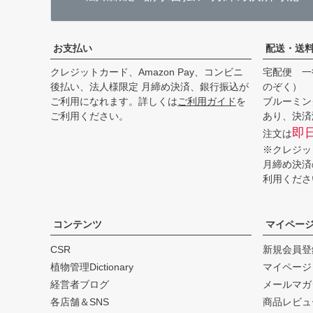
お支払い
配送・送
クレジットカード、Amazon Pay、コンビニ
宅配便 一
後払い、法人様限定 月締め決済、銀行振込が
のぞく）
ご利用になれます。詳しくは
ご利用ガイド
を
ブルーミン
ご利用ください。
あり、決済
即
注文は
※クレジッ
月締め決済
利用くださ
コンテンツ
マイペー
CSR
新規会員登
植物管理Dictionary
マイページ
経営者ブログ
メールマガ
各店舗＆SNS
商品レビュ