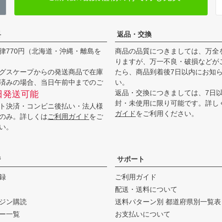
料
返品・交換
律770円（北海道・沖縄・離島を
商品の品質につきましては、万全
りますが、万一不良・破損などが
グスケープからの発送商品で在庫
たら、商品到着後7日以内にお知
済みの場合、当日午前中までのご
い。
返品・交換につきましては、7日
日発送可能
封・未使用に限り可能です。詳し
ト決済・コンビニ後払い・法人様
ガイド
をご利用ください。
のみ。詳しくは
ご利用ガイド
をご
い。
ジ
サポート
録
ご利用ガイド
配送・送料について
ジン購読
送料パターン別 都道府県別一覧表
ー一覧
お支払いについて