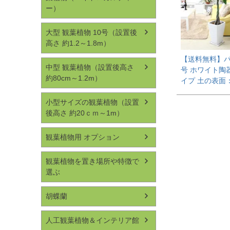
ー）
大型 観葉植物 10号（設置後
高さ 約1.2～1.8m）
【送料無料】パ
中型 観葉植物（設置後高さ
号 ホワイト陶
約80cm～1.2m）
イプ 土の表面
小型サイズの観葉植物（設置
後高さ 約20ｃｍ～1m）
観葉植物用 オプション
観葉植物を置き場所や特徴で
選ぶ
胡蝶蘭
人工観葉植物＆インテリア館