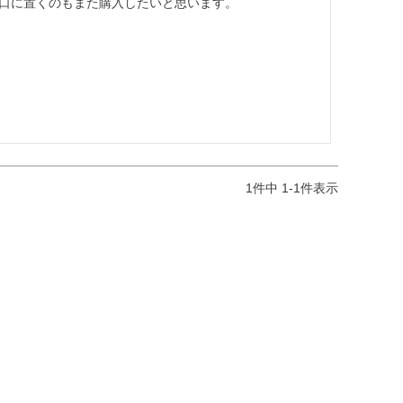
口に置くのもまた購入したいと思います。
1
件中
1
-
1
件表示