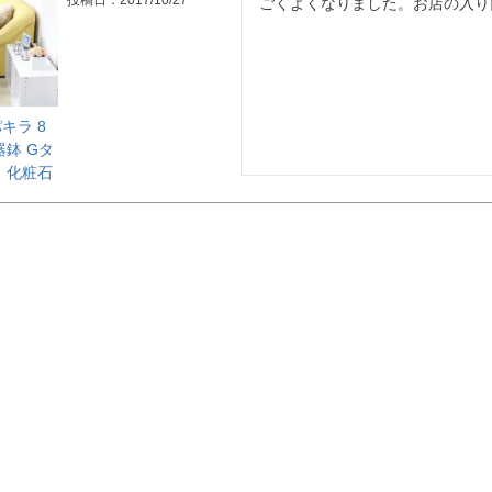
投稿日
2017/10/27
ごくよくなりました。お店の入り
キラ 8
器鉢 Gタ
：化粧石