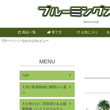
bloom-s.co.jp
商品一覧
育て方
お気に入り
TOPページへ
なかさんのレビュー
MENU
TOP
人気の観葉植物の種類から選
ぶ
土を使わない清潔感のある観
葉植物（ハイドロカルチャ