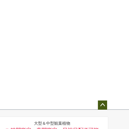
ペー
ジト
大型＆中型観葉植物
ップ