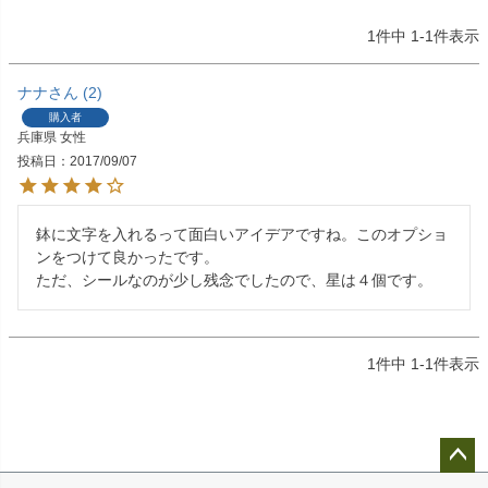
1
件中
1
-
1
件表示
ナナ
2
購入者
兵庫県
女性
投稿日
2017/09/07
鉢に文字を入れるって面白いアイデアですね。このオプショ
ンをつけて良かったです。

ただ、シールなのが少し残念でしたので、星は４個です。
1
件中
1
-
1
件表示
ペー