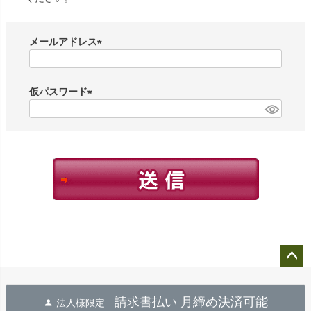
メールアドレス
(
必
須
仮パスワード
)
(
必
須
)
ペー
ジト
請求書払い 月締め決済可能
法人様限定
ップ