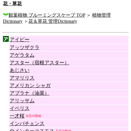
花・草花
観葉植物 ブルーミングスケープ TOP
＞
植物管理
Dictionary
＞
花＆草花 管理Dictionary
アイビー
アッツザクラ
アゲラタム
アスター（宿根アスター）
あじさい
アマリリス
アメリカン シャガ
アブラナ（油菜）
アリッサム
イベリス
一才桜
インパチェンス