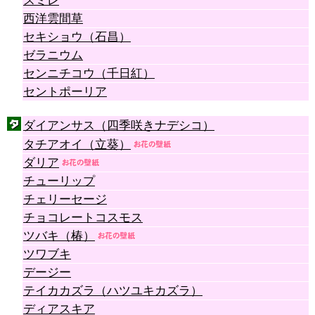
スミレ
西洋雲間草
セキショウ（石昌）
ゼラニウム
センニチコウ（千日紅）
セントポーリア
ダイアンサス（四季咲きナデシコ）
タチアオイ（立葵）
ダリア
チューリップ
チェリーセージ
チョコレートコスモス
ツバキ（椿）
ツワブキ
デージー
テイカカズラ（ハツユキカズラ）
ディアスキア