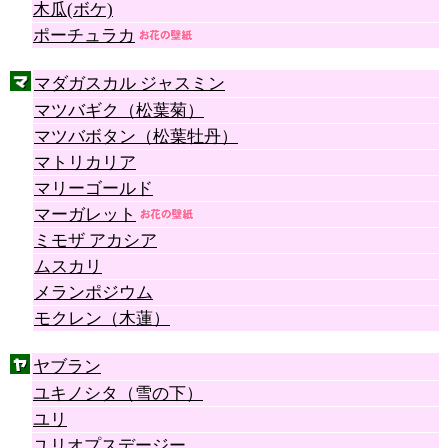
木瓜(ボケ)
ポーチュラカ
マダガスカル ジャスミン
マツバギク（松葉菊）
マツバボタン（松葉牡丹）
マトリカリア
マリーゴールド
マーガレット
ミモザ アカシア
ムスカリ
メランポジウム
モクレン（木蓮）
ヤブラン
ユキノシタ（雪の下）
ユリ
ユリオプスデージー