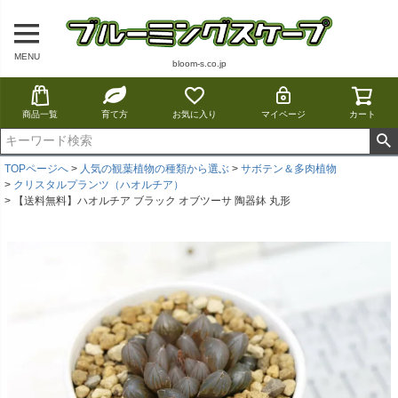
MENU
bloom-s.co.jp
商品一覧
育て方
お気に入り
マイページ
カート
TOPページへ
人気の観葉植物の種類から選ぶ
サボテン＆多肉植物
クリスタルプランツ（ハオルチア）
【送料無料】ハオルチア ブラック オブツーサ 陶器鉢 丸形