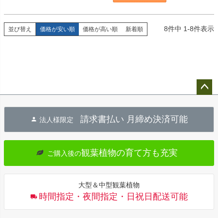
8
件中
1
-
8
件表示
並び替え
価格が安い順
価格が高い順
新着順
ペー
ジト
請求書払い 月締め決済可能
法人様限定
ップ
へ
観葉植物の育て方も充実
ご購入後の
大型＆中型観葉植物
時間指定・夜間指定・日祝日配送可能