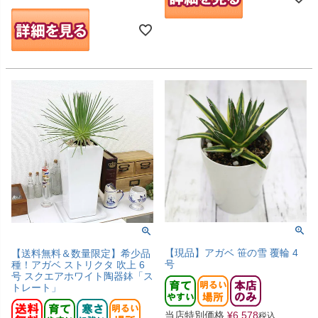
【現品】アガベ 笹の雪 覆輪 4
【送料無料＆数量限定】希少品
号
種！アガベ ストリクタ 吹上 6
号 スクエアホワイト陶器鉢「ス
トレート」
当店特別価格
¥
6,578
税込