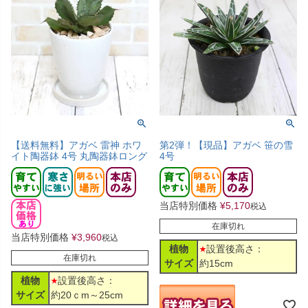
【送料無料】アガベ 雷神 ホワ
第2弾！【現品】アガベ 笹の雪
イト陶器鉢 4号 丸陶器鉢ロング
4号
当店特別価格
¥
5,170
税込
在庫切れ
当店特別価格
¥
3,960
税込
植物
設置後高さ：
在庫切れ
サイズ
約15cm
植物
設置後高さ：
サイズ
約20ｃm～25cm