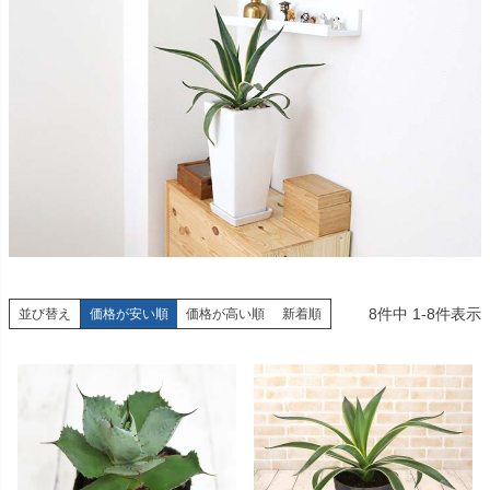
8
件中
1
-
8
件表示
並び替え
価格が安い順
価格が高い順
新着順