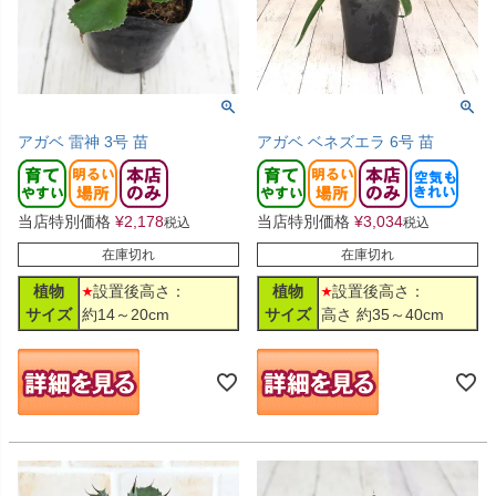
アガベ 雷神 3号 苗
アガベ ベネズエラ 6号 苗
当店特別価格
¥
2,178
当店特別価格
¥
3,034
税込
税込
在庫切れ
在庫切れ
植物
設置後高さ：
植物
設置後高さ：
サイズ
約14～20cm
サイズ
高さ 約35～40cm