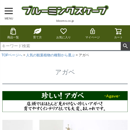
MENU
bloom-s.co.jp
商品一覧
育て方
お気に入り
マイページ
カート
TOPページへ
人気の観葉植物の種類から選ぶ
アガベ
アガベ