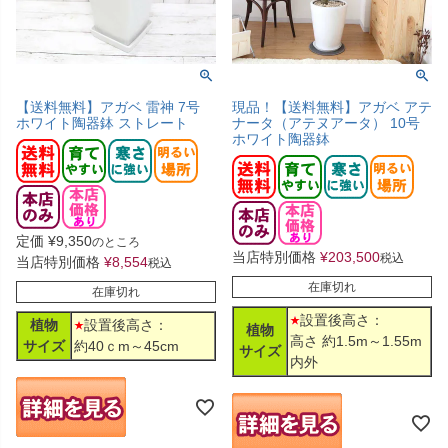
【送料無料】アガベ 雷神 7号
現品！【送料無料】アガベ アテ
ホワイト陶器鉢 ストレート
ナータ（アテヌアータ） 10号
ホワイト陶器鉢
定価
¥
9,350
のところ
当店特別価格
¥
203,500
税込
当店特別価格
¥
8,554
税込
在庫切れ
在庫切れ
設置後高さ：
植物
設置後高さ：
植物
高さ 約1.5m～1.55m
サイズ
約40ｃm～45cm
サイズ
内外