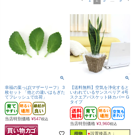
1
2
3
…
9
幸福の葉っぱ(マザーリーフ） 3
【送料無料】空気を浄化すると
枚セット 「他との違いはもぎた
いわれているサンスベリア 4号
てフレッシュで出荷」
スクエアバスケット鉢カバー G
タイプ
当店特別価格
¥
547
税込
当店特別価格
¥
3,960
税込
植物
設置後高さ：