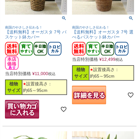
南国のやさしさ伝わる！
南国のやさしさ伝わる！
【送料無料】オーガスタ 7号 バ
【送料無料】オーガスタ 7号 選
スケット鉢カバー
べるバスケット鉢カバー
当店特別価格
¥
12,499
税込
植物
設置後高さ：
当店特別価格
¥
11,000
税込
サイズ
約65～95cm
植物
設置後高さ：
サイズ
約65～95cm