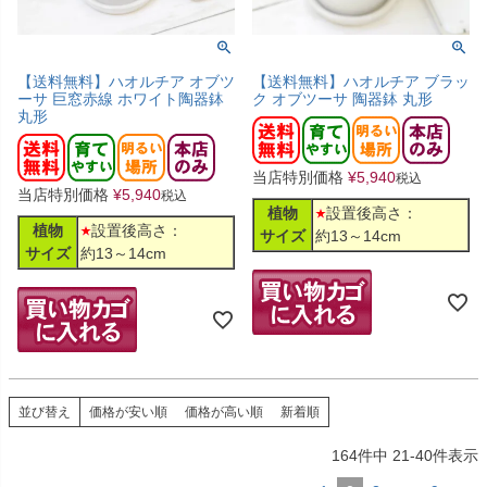
【送料無料】ハオルチア オブツ
【送料無料】ハオルチア ブラッ
ーサ 巨窓赤線 ホワイト陶器鉢
ク オブツーサ 陶器鉢 丸形
丸形
当店特別価格
¥
5,940
税込
当店特別価格
¥
5,940
税込
植物
設置後高さ：
植物
設置後高さ：
サイズ
約13～14cm
サイズ
約13～14cm
並び替え
価格が安い順
価格が高い順
新着順
164
件中
21
-
40
件表示