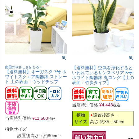
南国のやさしさ伝わる！
【送料無料】空気を浄化すると
【送料無料】オーガスタ 7号 ホ
いわれているサンスベリア 5号
ワイトスクエア陶器鉢 ストレー
ホワイト陶器鉢 丸ロング【土の
ト 土の表面：ウッドチップ
表面：竹炭タイプ】
当店特別価格
¥
4,448
税込
植物
設置後高さ：
当店特別価格
¥
11,500
税込
サイズ
高さ 約35～50cm
植物サイズ
設置後高さ：約80cm～