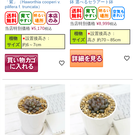
「紫」（Haworthia cooperi v.
鉢 選べるセラアート鉢
pilifera f. truncata）
当店特別価格
¥
8,999
税込
当店特別価格
¥
5,170
税込
植物
設置後高さ：
植物
設置後高さ：
サイズ
高さ 約70～85cm
サイズ
約6～7cm