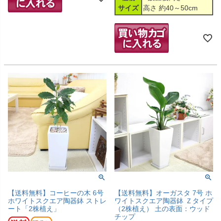
サイズ
高さ 約40～50cm
【送料無料】コーヒーの木 6号
【送料無料】オーガスタ 7号 ホ
ホワイトスクエア陶器鉢 ストレ
ワイトスクエア陶器鉢 Ｚタイプ
ート「2株植え」
（2株植え） 土の表面：ウッド
チップ