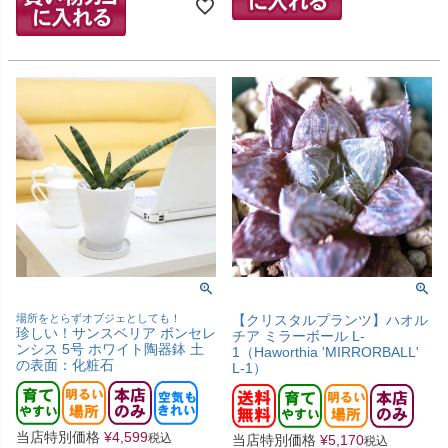
場所をとらずオブジェとしても！
【クリスタルプランツ】ハオル
珍しい！サンスベリア ボンセレ
チア ミラーボール L-
ンシス 5号 ホワイト陶器鉢 土
1（Haworthia 'MIRRORBALL'
の表面：化粧石
L-1）
当店特別価格
¥
4,599
税込
当店特別価格
¥
5,170
税込