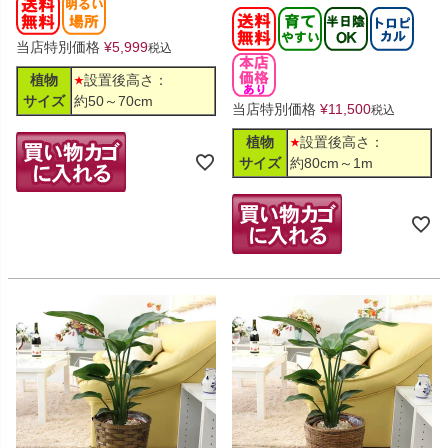
当店特別価格
¥
5,999
税込
植物
設置後高さ：
サイズ
約50～70cm
当店特別価格
¥
11,500
税込
植物
設置後高さ：
サイズ
約80cm～1m