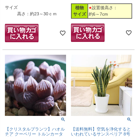
サイズ
植物
設置後高さ：
高さ：約23～30ｃｍ
サイズ
約6～7cm
【クリスタルプランツ】ハオル
【送料無料】空気を浄化すると
チア クーペリー トルンカータ
いわれているサンスベリア 8号