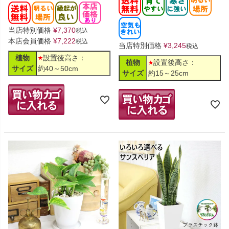
当店特別価格
¥
7,370
税込
本店会員価格
¥
7,222
税込
当店特別価格
¥
3,245
税込
植物
設置後高さ：
植物
設置後高さ：
サイズ
約40～50cm
サイズ
約15～25cm