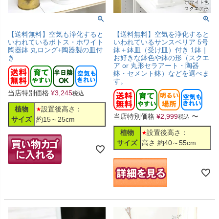
【送料無料】空気も浄化すると
【送料無料】空気を浄化すると
いわれているポトス・ホワイト
いわれているサンスベリア 5号
陶器鉢 丸ロング+陶器製の皿付
鉢＋鉢皿（受け皿）付き 1鉢｜
き
お好きな鉢色や鉢の形（スクエ
ア or 丸形セラアート・陶器
鉢・セメント鉢）などを選べま
す。
当店特別価格
¥
3,245
税込
植物
設置後高さ：
当店特別価格
¥
2,999
〜
税込
サイズ
約15～25cm
植物
設置後高さ：
サイズ
高さ 約40～55cm