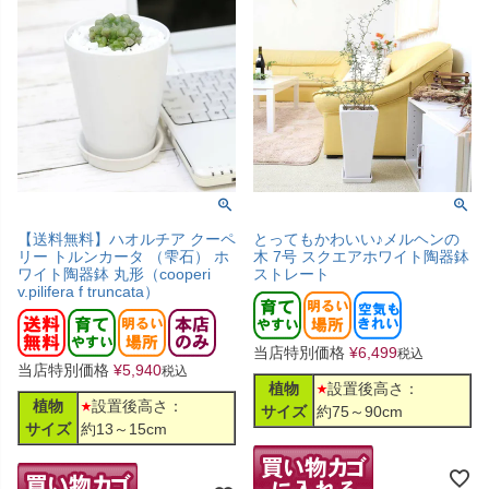
【送料無料】ハオルチア クーペ
とってもかわいい♪メルヘンの
リー トルンカータ （雫石） ホ
木 7号 スクエアホワイト陶器鉢
ワイト陶器鉢 丸形（cooperi
ストレート
v.pilifera f truncata）
当店特別価格
¥
6,499
税込
当店特別価格
¥
5,940
税込
植物
設置後高さ：
植物
設置後高さ：
サイズ
約75～90cm
サイズ
約13～15cm