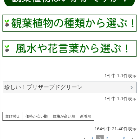
1
件中
1
-
1
件表示
珍しい！プリザーブドグリーン
1
件中
1
-
1
件表示
並び替え
価格が安い順
価格が高い順
新着順
164
件中
21
-
40
件表示