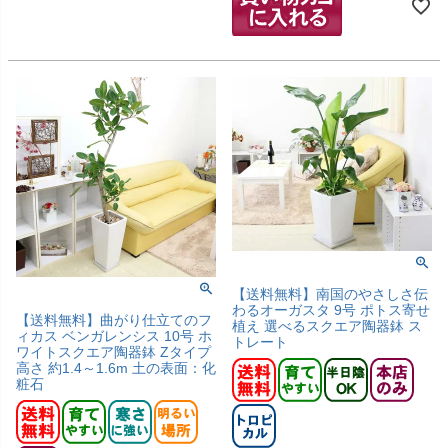
【送料無料】南国のやさしさ伝
わるオーガスタ 9号 ポトス寄せ
【送料無料】曲がり仕立てのフ
植え 選べるスクエア陶器鉢 ス
ィカス ベンガレンシス 10号 ホ
トレート
ワイトスクエア陶器鉢 Zタイプ
高さ 約1.4～1.6m 土の表面：化
粧石