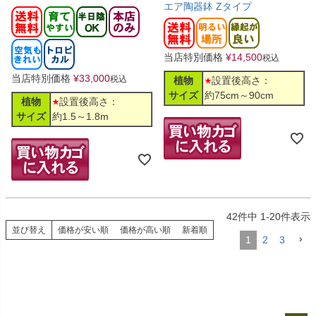
エア陶器鉢 Zタイプ
当店特別価格
¥
14,500
税込
当店特別価格
¥
33,000
税込
植物
設置後高さ：
サイズ
約75cm～90cm
植物
設置後高さ：
サイズ
約1.5～1.8m
42
件中
1
-
20
件表示
並び替え
価格が安い順
価格が高い順
新着順
1
2
3