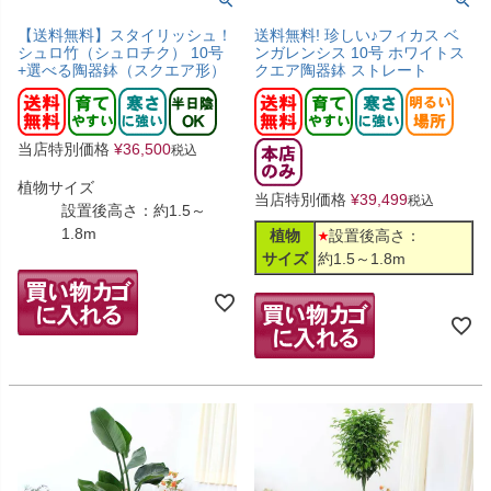
【送料無料】スタイリッシュ！
送料無料! 珍しい♪フィカス ベ
シュロ竹（シュロチク） 10号
ンガレンシス 10号 ホワイトス
+選べる陶器鉢（スクエア形）
クエア陶器鉢 ストレート
当店特別価格
¥
36,500
税込
植物サイズ
当店特別価格
¥
39,499
税込
設置後高さ：約1.5～
1.8m
植物
設置後高さ：
サイズ
約1.5～1.8m