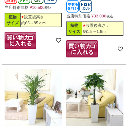
当店特別価格
¥
10,500
税込
当店特別価格
¥
33,000
税込
植物
設置後高さ：
サイズ
約65～85ｃm
植物
設置後高さ：
サイズ
約1.5～1.8m