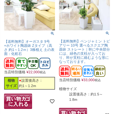
【送料無料】ベンジャミン トピ
【送料無料】オーガスタ 9号
アリー 10号 選べるスクエア陶
+ホワイト陶器鉢 Zタイプ（高
器鉢 ストレート｜幹に中央部分
さ 約1～1.2ｍ）3株植え 土の表
には、緑色の支柱が入ってお
面：化粧石
り、幹が支柱に絡むような形に
なっております。
当店特別価格
¥
22,000
税込
当店特別価格
¥
33,000
植物
設置後高さ：
税込
サイズ
約1～1.2m
植物サイズ
設置後高さ：約1.5～
1.8m