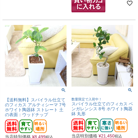
【送料無料】スパイラル仕立て
数量限定で入荷中！
スパイラル仕立てのフィカス ベ
のフィカス アルティシーマ 7号
ンガレンシス 8号 ホワイト陶器
ホワイト陶器鉢 ストレート 土
鉢 丸形
の表面：ウッドチップ
当店特別価格
¥
21,450
税込
当店特別価格
¥
8,499
税込