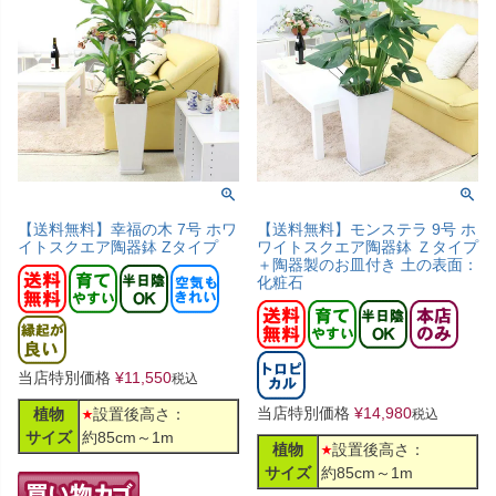
【送料無料】幸福の木 7号 ホワ
【送料無料】モンステラ 9号 ホ
イトスクエア陶器鉢 Zタイプ
ワイトスクエア陶器鉢 Ｚタイプ
＋陶器製のお皿付き 土の表面：
化粧石
当店特別価格
¥
11,550
税込
当店特別価格
¥
14,980
植物
設置後高さ：
税込
サイズ
約85cm～1m
植物
設置後高さ：
サイズ
約85cm～1m