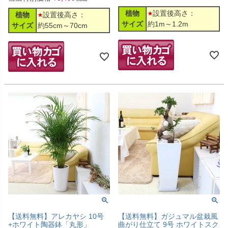
植物
設置後高さ：
植物
設置後高さ：
サイズ
約1m～1.2m
サイズ
約55cm～70cm
【送料無料】アレカヤシ 10号
【送料無料】ガジュマル盆栽風
+ホワイト陶器鉢「丸形」
曲がり仕立て 9号 ホワイトスク