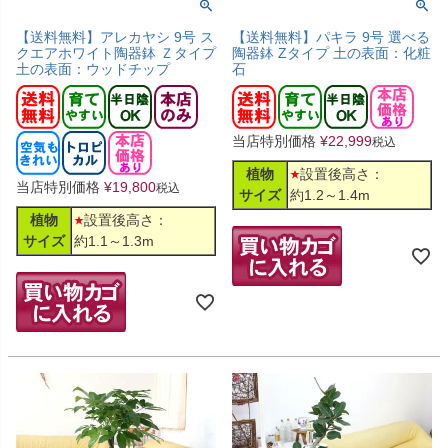
【送料無料】アレカヤシ 9号 ス
【送料無料】パキラ 9号 選べる
クエアホワイト陶器鉢 Ｚタイプ
陶器鉢 Zタイプ 土の表面：化粧
土の表面：ウッドチップ
石
当店特別価格
¥
22,999
税込
植物
設置後高さ：
当店特別価格
¥
19,800
税込
サイズ
約1.2～1.4m
植物
設置後高さ：
サイズ
約1.1～1.3m