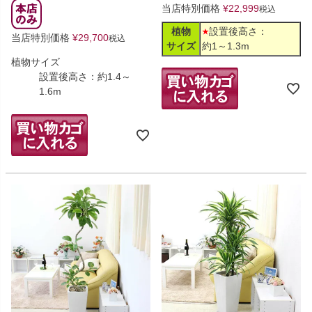
当店特別価格
¥
22,999
税込
植物
設置後高さ：
当店特別価格
¥
29,700
税込
サイズ
約1～1.3m
植物サイズ
設置後高さ：約1.4～
1.6m