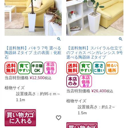
【送料無料】パキラ 7号 選べる
【送料無料】スパイラル仕立て
陶器鉢 Zタイプ 土の表面：化粧
のフィカス ベンガレンシス 9号
石
選べる陶器鉢 Zタイプ
当店特別価格
¥
12,500
税込
植物サイズ
当店特別価格
¥
26,400
税込
設置後高さ：約95ｃｍ～
1.1m
植物サイズ
設置後高さ：約1.2～
1.5m