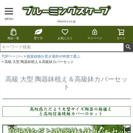
MENU
bloom-s.co.jp
商品一覧
育て方
お気に入り
マイページ
カート
TOPページへ
観葉植物を置き場所や特徴で選ぶ
高級 大型 陶器鉢植え＆高級鉢カバーセット
高級 大型 陶器鉢植え＆高級鉢カバーセッ
ト