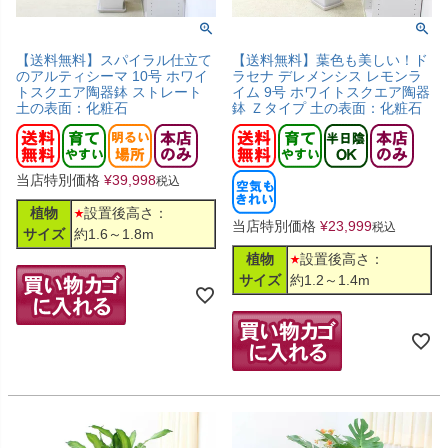
【送料無料】スパイラル仕立て
【送料無料】葉色も美しい！ド
のアルティシーマ 10号 ホワイ
ラセナ デレメンシス レモンラ
トスクエア陶器鉢 ストレート
イム 9号 ホワイトスクエア陶器
土の表面：化粧石
鉢 Ｚタイプ 土の表面：化粧石
当店特別価格
¥
39,998
税込
植物
設置後高さ：
当店特別価格
¥
23,999
税込
サイズ
約1.6～1.8m
植物
設置後高さ：
サイズ
約1.2～1.4m