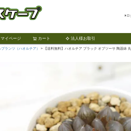
ロ
マイページ
カート
法人様お取引
検索
ルプランツ（ハオルチア）
【送料無料】ハオルチア ブラック オブツーサ 陶器鉢 