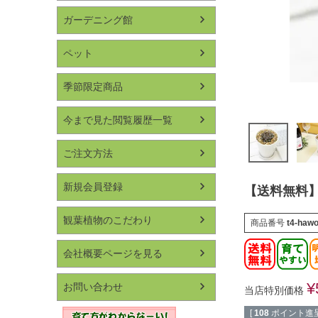
ガーデニング館
ペット
季節限定商品
今まで見た閲覧履歴一覧
ご注文方法
新規会員登録
【送料無料】
観葉植物のこだわり
商品番号
t4-hawo
会社概要ページを見る
¥
お問い合わせ
当店特別価格
[
108
ポイント進呈