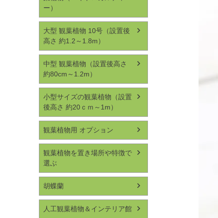
ー）
大型 観葉植物 10号（設置後
高さ 約1.2～1.8m）
中型 観葉植物（設置後高さ
約80cm～1.2m）
小型サイズの観葉植物（設置
後高さ 約20ｃｍ～1m）
観葉植物用 オプション
観葉植物を置き場所や特徴で
選ぶ
胡蝶蘭
人工観葉植物＆インテリア館