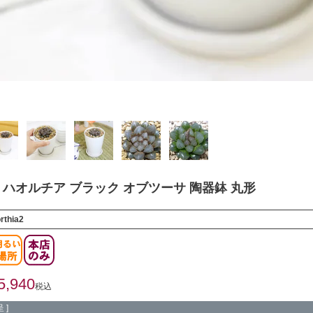
ハオルチア ブラック オブツーサ 陶器鉢 丸形
rthia2
5,940
税込
 ]