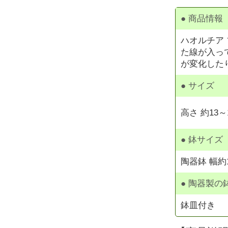
● 商品情報
ハオルチア
た線が入っ
が変化した
● サイズ
高さ 約13
● 鉢サイズ
陶器鉢 幅約1
● 陶器製の
鉢皿付き