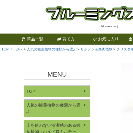
bloom-s.co.jp
商品一覧
育て方
お気に入り
TOPページへ
人気の観葉植物の種類から選ぶ
サボテン＆多肉植物
クリスタ
MENU
TOP
人気の観葉植物の種類から選
ぶ
土を使わない清潔感のある観
葉植物（ハイドロカルチャ