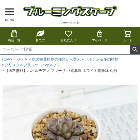
MENU
bloom-s.co.jp
商品一覧
育て方
お気に入り
マイページ
カート
TOPページへ
人気の観葉植物の種類から選ぶ
サボテン＆多肉植物
クリスタルプランツ（ハオルチア）
【送料無料】ハオルチア オブツーサ 巨窓赤線 ホワイト陶器鉢 丸形